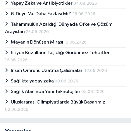
Yapay Zeka ve Antibiyotikler
04.08.2026
6. Duyu Mu Daha Fazlası Mı?
26.06.2026
Tahammülün Azaldığı Dünyada Öfke ve Çözüm
Arayışları
23.06.2026
Mayanın Dönüşen Mirası
19.06.2026
Eriyen Buzulların Taşıdığı Görünmez Tehditler
16.06.2026
İnsan Ömrünü Uzatma Çalışmaları
12.06.2026
Sağlıkta yapay zeka
09.06.2026
Sağlık Alanında Yeni Teknolojiler
05.06.2026
Uluslararası Olimpiyatlarda Büyük Başarımız
02.06.2026