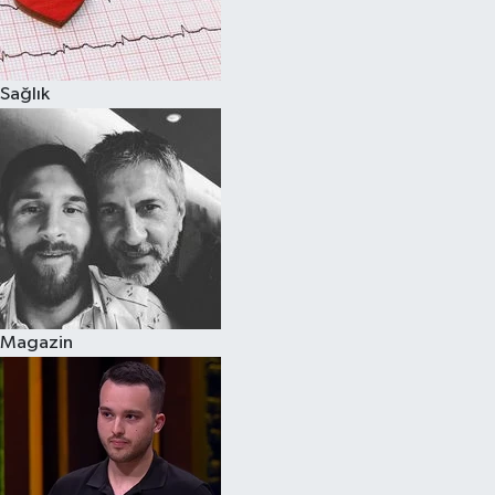
Spor
Sağlık
Burç Yorumları
Çocuk
Eğitim
Hava Durumu
Kadın
Magazin
Kim kimdir?
Kültür Sanat
Sağlık