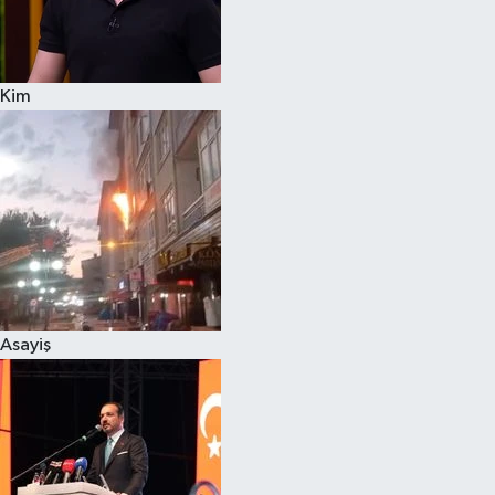
Siyaset
Kim
Teknoloji
Televizyon
Yaşam-Çevre
Asayiş