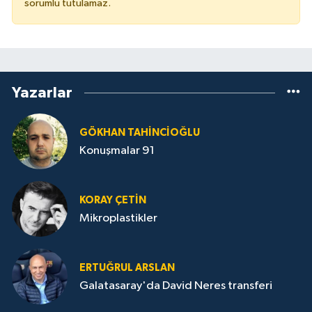
sorumlu tutulamaz.
Yazarlar
GÖKHAN TAHINCIOĞLU
Konuşmalar 91
KORAY ÇETIN
Mikroplastikler
ERTUĞRUL ARSLAN
Galatasaray'da David Neres transferi