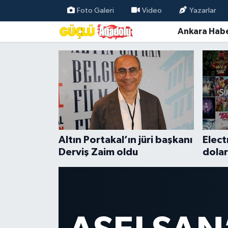
Foto Galeri
Video
Yazarlar
Ankara Habe
Özel Haber
Ankara Haberleri
Ankara Haberleri
Resmi İlanlar
Ekonomi
Altın Portakal’ın jüri başkanı
Elect
Gündem
Derviş Zaim oldu
dolar
Asayiş
Dünya
Magazin