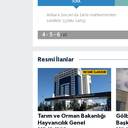
Siyaset
Teknoloji
Televizyon
Yaşam-Çevre
Resmi İlanlar
RESMİ İLANDIR
Tarım ve Orman Bakanlığı
Gölb
Hayvancılık Genel
Başk