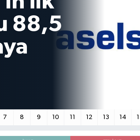
an'da
m
7
8
9
10
11
12
13
14
1