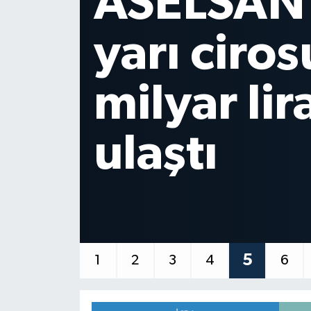
Trump: İr
Spor
önceliği
Burç Yorumları
Çocuk
anlaşma
Eğitim
Hava Durumu
Kadın
Kim kimdir?
6
1
2
3
4
5
Kültür Sanat
Sağlık