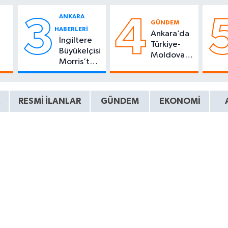
ANKARA
3
4
GÜNDEM
HABERLERI
Ankara’da
İngiltere
Türkiye-
Büyükelçisi
Moldova
Morris’ten
18
savunma iş
Türkiye’ye
birliği
veda
e
zirvesi
mesajı
RESMI İLANLAR
GÜNDEM
EKONOMI