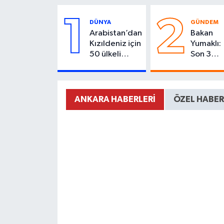
1
2
DÜNYA
GÜNDEM
Arabistan’dan
Bakan
Kızıldeniz için
Yumaklı:
50 ülkeli
Son 3
güvenlik planı
günde 2
yangına
müdahal
edildi
ANKARA HABERLERI
ÖZEL HABER