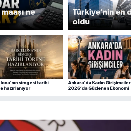
 maaşı ne
Türkiye’nin en 
oldu
lona’nın simgesi tarihi
Ankara’da Kadın Girişimciler
e hazırlanıyor
2026’da Güçlenen Ekonomi