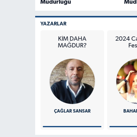
Müdürlüğü
Müd
YAZARLAR
KİM DAHA
2024 Cannes Film
MAĞDUR?
Festivali
ÇAĞLAR SANSAR
BAHAR KINACI