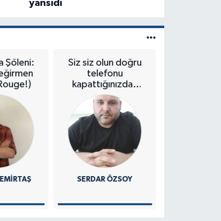
yansıdı
Siz siz olun doğru
EGO Genel
telefonu
Müdürlüğü
kapattığınızdan
vatandaşların
emin olun
sorunlarını dinliyor
SERDAR ÖZSOY
DIDEM ASLAN ÇETIN