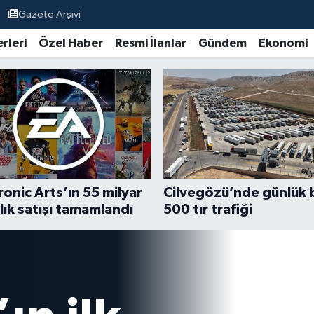
Gazete Arşivi
rleri
Özel Haber
Resmi İlanlar
Gündem
Ekonomi
ronic Arts’ın 55 milyar
Cilvegözü’nde günlük 
lık satışı tamamlandı
500 tır trafiği