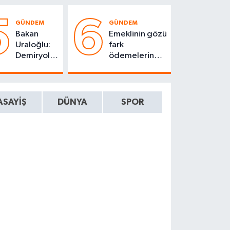
5
6
GÜNDEM
GÜNDEM
Bakan
Emeklinin gözü
Uraloğlu:
fark
Demiryolu
ödemelerinde:
ağı
Tarih için geri
2053'te
sayım başladı
28 bin 500
kilometre
ASAYIŞ
DÜNYA
SPOR