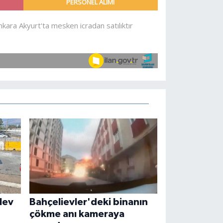
lev
Bahçelievler'deki binanın
çökme anı kameraya