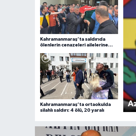
Kahramanmaraş’ta saldırıda
ölenlerin cenazeleri ailelerine
veriliyor
Az
Kahramanmaraş’ta ortaokulda
silahlı saldırı: 4 ölü, 20 yaralı