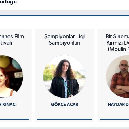
ürlüğü
Şampiyonlar Ligi
Bir Sinema Şöleni:
Şampiyonları
Kırmızı Değirmen
(Moulin Rouge!)
GÖKÇE ACAR
HAYDAR DEMIRTAŞ