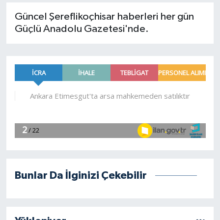
Güncel Şereflikoçhisar haberleri her gün
Spor
Güçlü Anadolu Gazetesi'nde.
Burç Yorumları
Çocuk
Eğitim
Hava Durumu
Kadın
Kim kimdir?
Bunlar Da İlginizi Çekebilir
Kültür Sanat
Sağlık