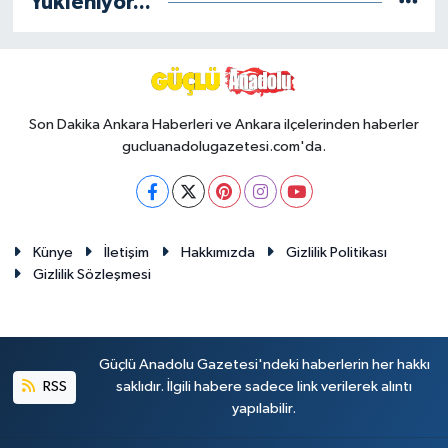
Yükleniyor...
Siyaset
Teknoloji
Son Dakika Ankara Haberleri ve Ankara ilçelerinden haberler
gucluanadolugazetesi.com'da.
Televizyon
Yaşam-Çevre
Künye
İletişim
Hakkımızda
Gizlilik Politikası
Gizlilik Sözleşmesi
Güçlü Anadolu Gazetesi'ndeki haberlerin her hakkı
RSS
saklıdır. İlgili habere sadece link verilerek alıntı
yapılabilir.