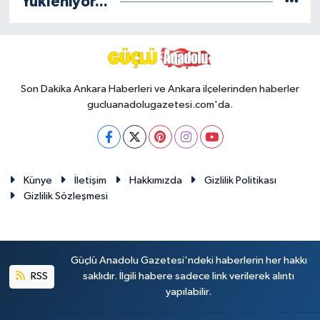
Yükleniyor...
Siyaset
Teknoloji
Son Dakika Ankara Haberleri ve Ankara ilçelerinden haberler
gucluanadolugazetesi.com'da.
Televizyon
Yaşam-Çevre
Künye
İletişim
Hakkımızda
Gizlilik Politikası
Gizlilik Sözleşmesi
Güçlü Anadolu Gazetesi'ndeki haberlerin her hakkı
RSS
saklıdır. İlgili habere sadece link verilerek alıntı
yapılabilir.