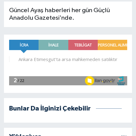
Güncel Ayaş haberleri her gün Güçlü
Spor
Anadolu Gazetesi'nde.
Burç Yorumları
Çocuk
Eğitim
Hava Durumu
Kadın
Kim kimdir?
Bunlar Da İlginizi Çekebilir
Kültür Sanat
Sağlık