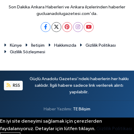
Son Dakika Ankara Haberleri ve Ankara ilçelerinden haberler
Spor
gucluanadolugazetesi.com'da.
Burç Yorumları
Çocuk
Künye
İletişim
Hakkımızda
Gizlilik Politikası
Gizlilik Sözleşmesi
Eğitim
Hava Durumu
Güçlü Anadolu Gazetesi'ndeki haberlerin her hakkı
RSS
saklıdır. İlgili habere sadece link verilerek alıntı
Kadın
yapılabilir.
Kim kimdir?
Haber Yazılımı:
TE Bilişim
Kültür Sanat
En iyi site deneyimi sağlamak için çerezlerden
faydalanıyoruz. Detaylar için lütfen tıklayın.
Gizlilik Politikası
Sağlık