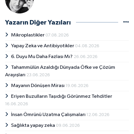
Yazarın Diğer Yazıları
Mikroplastikler
07.08.2026
Yapay Zeka ve Antibiyotikler
04.08.2026
6. Duyu Mu Daha Fazlası Mı?
26.06.2026
Tahammülün Azaldığı Dünyada Öfke ve Çözüm
Arayışları
23.06.2026
Mayanın Dönüşen Mirası
19.06.2026
Eriyen Buzulların Taşıdığı Görünmez Tehditler
16.06.2026
İnsan Ömrünü Uzatma Çalışmaları
12.06.2026
Sağlıkta yapay zeka
09.06.2026