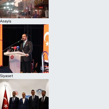
Siyaset
Asayiş
Teknoloji
Televizyon
Yaşam-Çevre
Siyaset