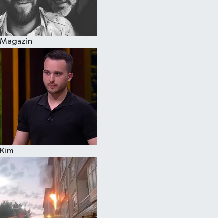
Spor
Magazin
Burç Yorumları
Çocuk
Eğitim
Hava Durumu
Kadın
Kim
Kim kimdir?
Kültür Sanat
Sağlık