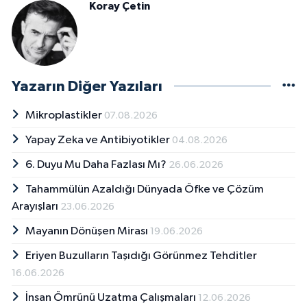
Koray Çetin
Yazarın Diğer Yazıları
Mikroplastikler
07.08.2026
Yapay Zeka ve Antibiyotikler
04.08.2026
6. Duyu Mu Daha Fazlası Mı?
26.06.2026
Tahammülün Azaldığı Dünyada Öfke ve Çözüm
Arayışları
23.06.2026
Mayanın Dönüşen Mirası
19.06.2026
Eriyen Buzulların Taşıdığı Görünmez Tehditler
16.06.2026
İnsan Ömrünü Uzatma Çalışmaları
12.06.2026