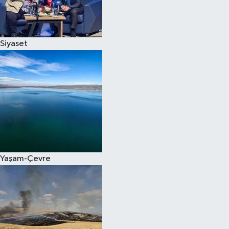
Spor
Siyaset
Burç Yorumları
Çocuk
Eğitim
Hava Durumu
Kadın
Yaşam-Çevre
Kim kimdir?
Kültür Sanat
Sağlık