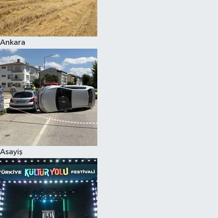
Siyaset
Ankara
Teknoloji
Televizyon
Yaşam-Çevre
Asayiş