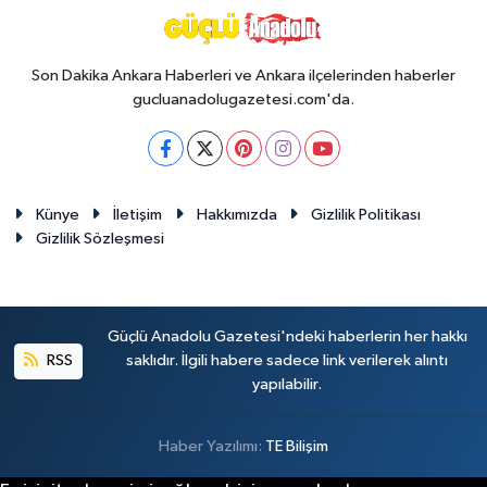
Son Dakika Ankara Haberleri ve Ankara ilçelerinden haberler
gucluanadolugazetesi.com'da.
Künye
İletişim
Hakkımızda
Gizlilik Politikası
Gizlilik Sözleşmesi
Güçlü Anadolu Gazetesi'ndeki haberlerin her hakkı
RSS
saklıdır. İlgili habere sadece link verilerek alıntı
yapılabilir.
Haber Yazılımı:
TE Bilişim