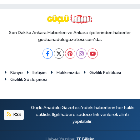
Son Dakika Ankara Haberleri ve Ankara ilçelerinden haberler
gucluanadolugazetesi.com'da.
Künye
İletişim
Hakkımızda
Gizlilik Politikası
Gizlilik Sözleşmesi
Güçlü Anadolu Gazetesi'ndeki haberlerin her hakkı
RSS
saklıdır. İlgili habere sadece link verilerek alıntı
yapılabilir.
Haber Yazılımı:
TE Bilişim