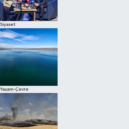
Spor
Siyaset
Burç Yorumları
Çocuk
Eğitim
Hava Durumu
Kadın
Yaşam-Çevre
Kim kimdir?
Kültür Sanat
Sağlık