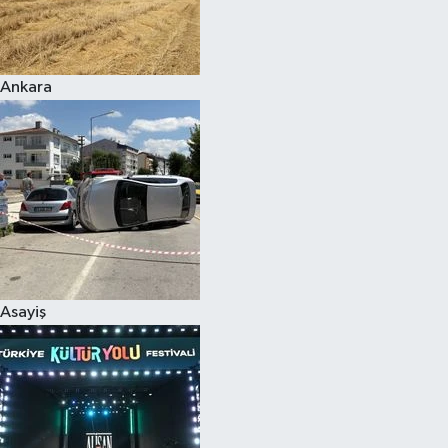
Siyaset
Ankara
Teknoloji
Televizyon
Yaşam-Çevre
Asayiş