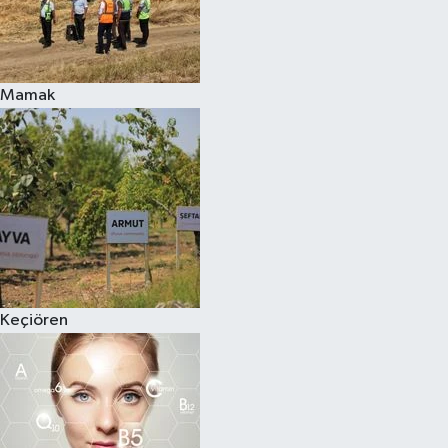
Mamak
Keçiören