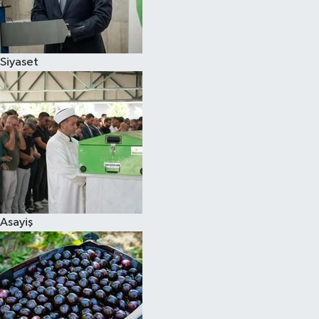
Siyaset
Siyaset
Teknoloji
Televizyon
Yaşam-Çevre
Asayiş