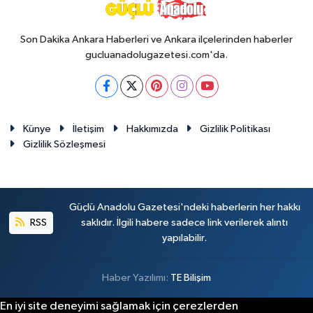
Son Dakika Ankara Haberleri ve Ankara ilçelerinden haberler
gucluanadolugazetesi.com'da.
Künye
İletişim
Hakkımızda
Gizlilik Politikası
Gizlilik Sözleşmesi
Güçlü Anadolu Gazetesi'ndeki haberlerin her hakkı
RSS
saklıdır. İlgili habere sadece link verilerek alıntı
yapılabilir.
Haber Yazılımı:
TE Bilişim
En iyi site deneyimi sağlamak için çerezlerden