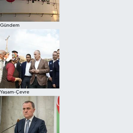
Spor
Gündem
Burç Yorumları
Çocuk
Eğitim
Hava Durumu
Kadın
Yaşam-Çevre
Kim kimdir?
Kültür Sanat
Sağlık