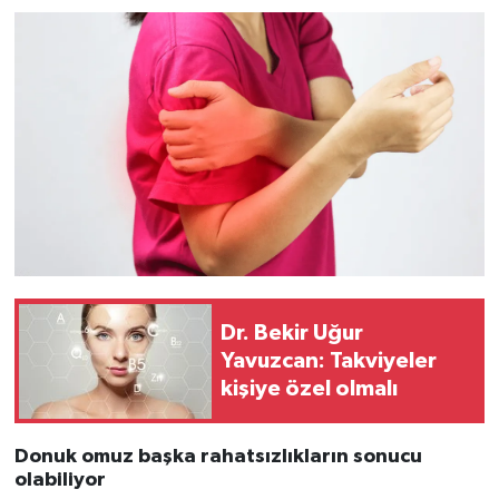
Dr. Bekir Uğur
Yavuzcan: Takviyeler
kişiye özel olmalı
Donuk omuz başka rahatsızlıkların sonucu
olabiliyor