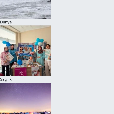
Siyaset
Dünya
Teknoloji
Televizyon
Yaşam-Çevre
Sağlık