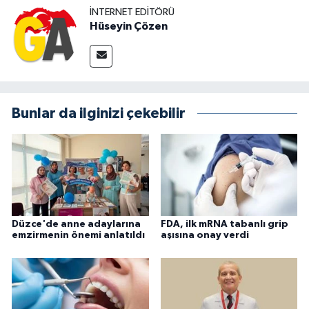
İNTERNET EDITÖRÜ
Hüseyin Çözen
Bunlar da ilginizi çekebilir
Düzce'de anne adaylarına
FDA, ilk mRNA tabanlı grip
emzirmenin önemi anlatıldı
aşısına onay verdi