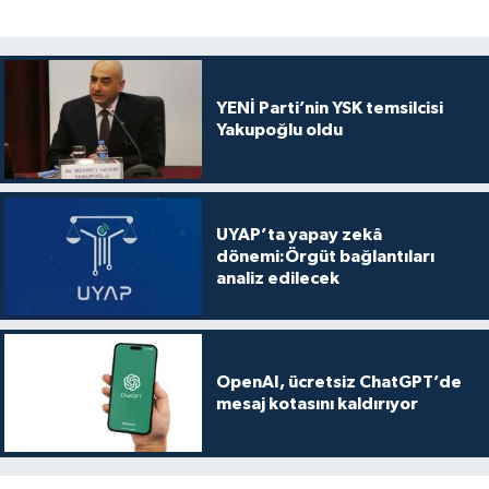
YENİ Parti’nin YSK temsilcisi
Yakupoğlu oldu
UYAP’ta yapay zekâ
dönemi:Örgüt bağlantıları
analiz edilecek
OpenAI, ücretsiz ChatGPT’de
mesaj kotasını kaldırıyor