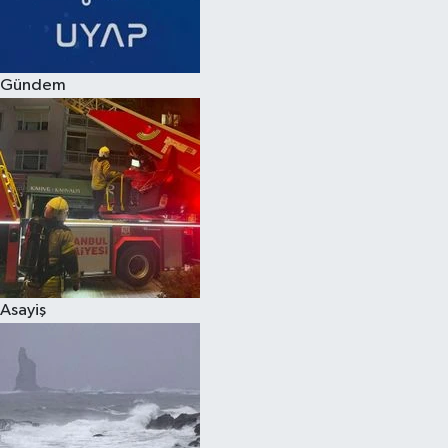
Spor
Gündem
Burç Yorumları
Çocuk
Eğitim
Hava Durumu
Kadın
Asayiş
Kim kimdir?
Kültür Sanat
Sağlık