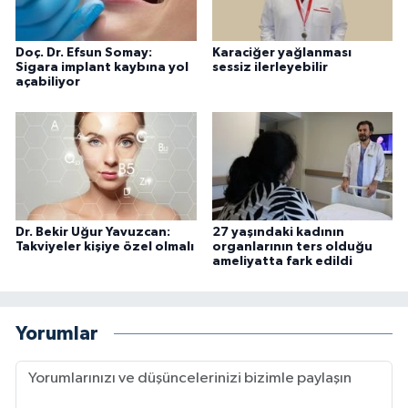
Doç. Dr. Efsun Somay:
Karaciğer yağlanması
Sigara implant kaybına yol
sessiz ilerleyebilir
açabiliyor
Dr. Bekir Uğur Yavuzcan:
27 yaşındaki kadının
Takviyeler kişiye özel olmalı
organlarının ters olduğu
ameliyatta fark edildi
Yorumlar