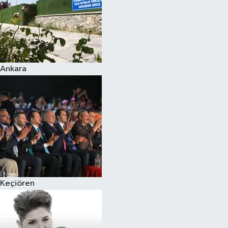
Spor
Burç Yorumları
Ankara
Çocuk
Eğitim
Hava Durumu
Kadın
Kim kimdir?
Keçiören
Kültür Sanat
Sağlık