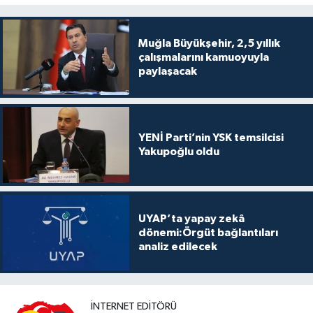
Muğla Büyükşehir, 2,5 yıllık
çalışmalarını kamuoyuyla
paylaşacak
YENİ Parti’nin YSK temsilcisi
Yakupoğlu oldu
UYAP’ta yapay zekâ
dönemi:Örgüt bağlantıları
analiz edilecek
İNTERNET EDITÖRÜ