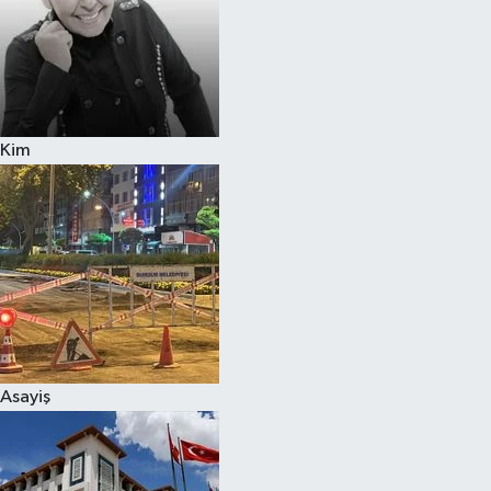
Siyaset
Teknoloji
Kim
Televizyon
Yaşam-Çevre
Asayiş