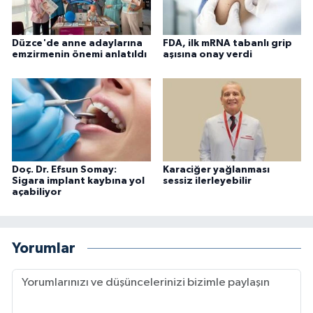
Düzce'de anne adaylarına
FDA, ilk mRNA tabanlı grip
emzirmenin önemi anlatıldı
aşısına onay verdi
Doç. Dr. Efsun Somay:
Karaciğer yağlanması
Sigara implant kaybına yol
sessiz ilerleyebilir
açabiliyor
Yorumlar