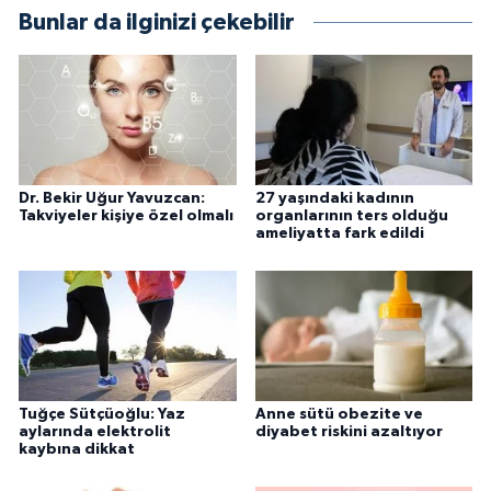
Bunlar da ilginizi çekebilir
Dr. Bekir Uğur Yavuzcan:
27 yaşındaki kadının
Takviyeler kişiye özel olmalı
organlarının ters olduğu
ameliyatta fark edildi
Tuğçe Sütçüoğlu: Yaz
Anne sütü obezite ve
aylarında elektrolit
diyabet riskini azaltıyor
kaybına dikkat