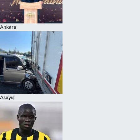
Siyaset
Ankara
Teknoloji
Televizyon
Yaşam-Çevre
Asayiş