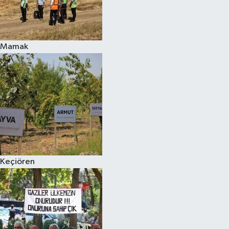
Mamak
Keçiören