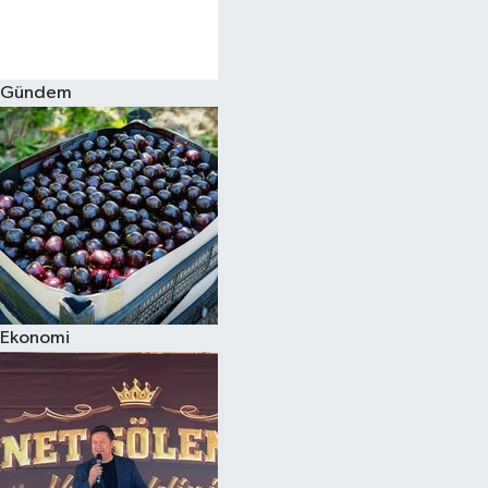
Spor
Gündem
Burç Yorumları
Çocuk
Eğitim
Hava Durumu
Kadın
Ekonomi
Kim kimdir?
Kültür Sanat
Sağlık