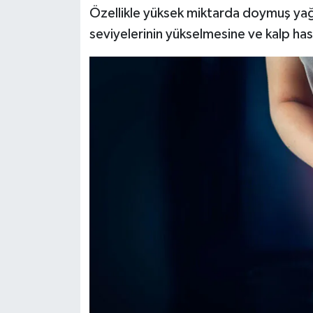
Özellikle yüksek miktarda doymuş yağ i
Siyaset
seviyelerinin yükselmesine ve kalp hast
Teknoloji
Televizyon
Yaşam-Çevre