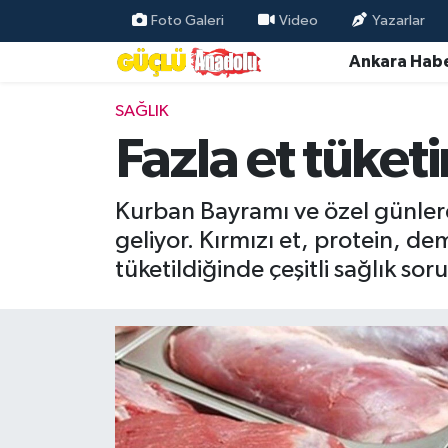
Foto Galeri
Video
Yazarlar
Ankara Habe
Özel Haber
SAĞLIK
Ankara Haberleri
Fazla et tüketi
Resmi İlanlar
Kurban Bayramı ve özel günlerd
Ekonomi
geliyor. Kırmızı et, protein, de
tüketildiğinde çeşitli sağlık sor
Gündem
Asayiş
Dünya
Magazin