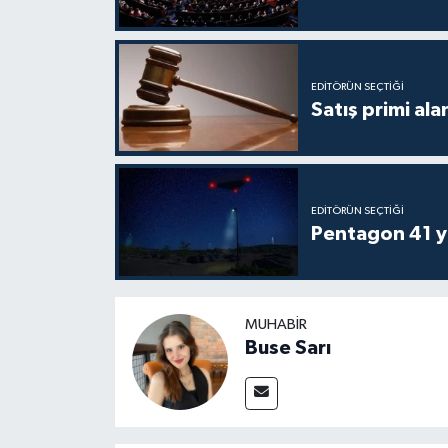
EDITÖRÜN SEÇTIĞI
Satış primi ala
EDITÖRÜN SEÇTIĞI
Pentagon 41 ye
MUHABIR
Buse Sarı