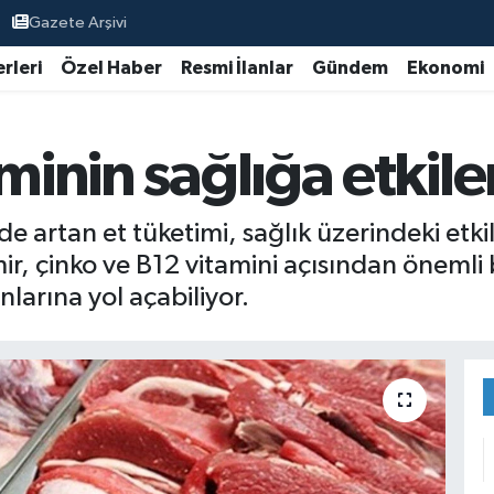
Gazete Arşivi
rleri
Özel Haber
Resmi İlanlar
Gündem
Ekonomi
minin sağlığa etkile
e artan et tüketimi, sağlık üzerindeki etk
mir, çinko ve B12 vitamini açısından önemli b
unlarına yol açabiliyor.