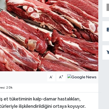
B
Y
-
+
A
A
si: 2 Dk
iş et tüketiminin kalp-damar hastalıkları,
rleriyle ilişkilendirildiğini ortaya koyuyor.