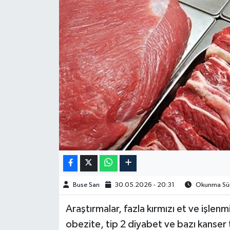
Spor
Burç Yorumları
Çocuk
Eğitim
Hava Durumu
Kadın
Kim kimdir?
Buse Sarı
30.05.2026 - 20:31
Okunma Süre
Kültür Sanat
Araştırmalar, fazla kırmızı et ve işlenm
obezite, tip 2 diyabet ve bazı kanser tü
Sağlık