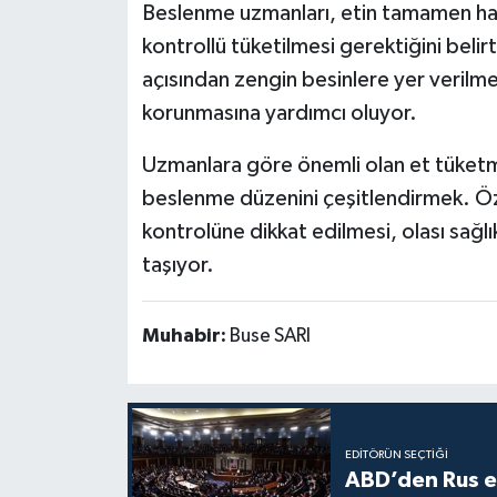
Beslenme uzmanları, etin tamamen hay
kontrollü tüketilmesi gerektiğini belir
açısından zengin besinlere yer verilme
korunmasına yardımcı oluyor.
Uzmanlara göre önemli olan et tüketm
beslenme düzenini çeşitlendirmek. Ö
kontrolüne dikkat edilmesi, olası sağ
taşıyor.
Muhabir:
Buse SARI
EDITÖRÜN SEÇTIĞI
ABD’den Rus en