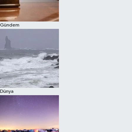
Spor
Gündem
Burç Yorumları
Çocuk
Eğitim
Hava Durumu
Kadın
Dünya
Kim kimdir?
Kültür Sanat
Sağlık