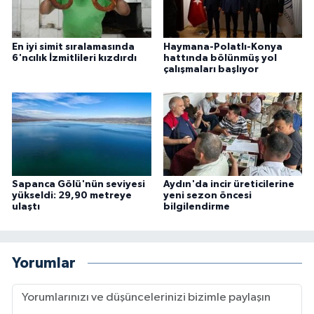
En iyi simit sıralamasında
Haymana-Polatlı-Konya
6'ncılık İzmitlileri kızdırdı
hattında bölünmüş yol
çalışmaları başlıyor
Sapanca Gölü'nün seviyesi
Aydın'da incir üreticilerine
yükseldi: 29,90 metreye
yeni sezon öncesi
ulaştı
bilgilendirme
Yorumlar