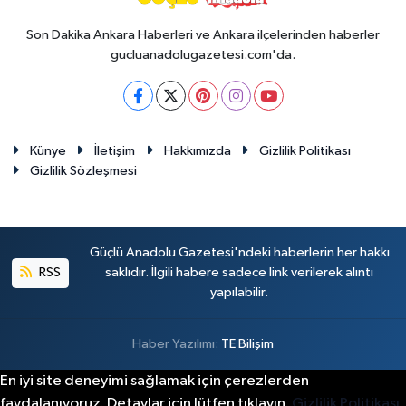
Son Dakika Ankara Haberleri ve Ankara ilçelerinden haberler
gucluanadolugazetesi.com'da.
Künye
İletişim
Hakkımızda
Gizlilik Politikası
Gizlilik Sözleşmesi
Güçlü Anadolu Gazetesi'ndeki haberlerin her hakkı
RSS
saklıdır. İlgili habere sadece link verilerek alıntı
yapılabilir.
Haber Yazılımı:
TE Bilişim
En iyi site deneyimi sağlamak için çerezlerden
faydalanıyoruz. Detaylar için lütfen tıklayın.
Gizlilik Politikası