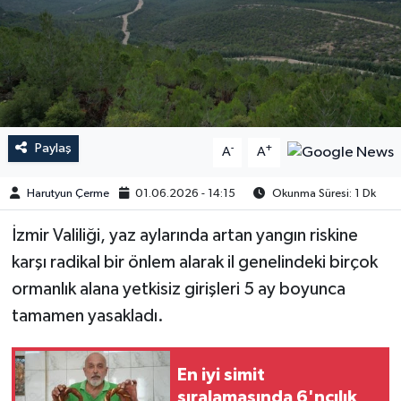
Paylaş
-
+
A
A
Harutyun Çerme
01.06.2026 - 14:15
Okunma Süresi: 1 Dk
İzmir Valiliği, yaz aylarında artan yangın riskine
karşı radikal bir önlem alarak il genelindeki birçok
ormanlık alana yetkisiz girişleri 5 ay boyunca
tamamen yasakladı.
En iyi simit
sıralamasında 6'ncılık