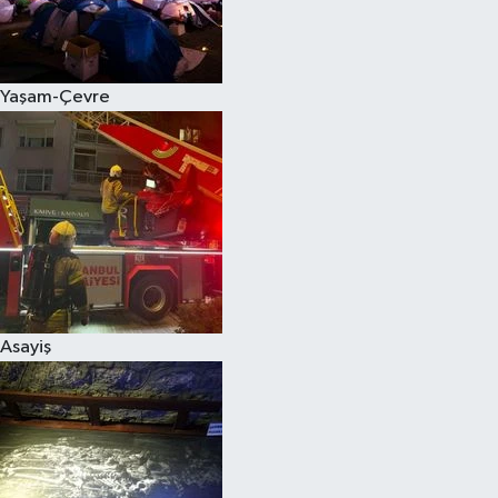
Siyaset
Yaşam-Çevre
Teknoloji
Televizyon
Yaşam-Çevre
Asayiş