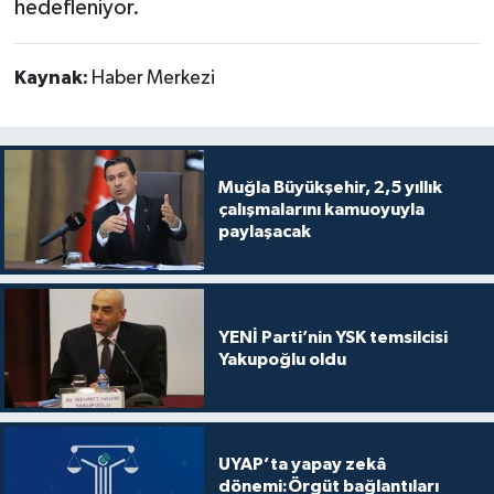
hedefleniyor.
Kaynak:
Haber Merkezi
Muğla Büyükşehir, 2,5 yıllık
çalışmalarını kamuoyuyla
paylaşacak
YENİ Parti’nin YSK temsilcisi
Yakupoğlu oldu
UYAP’ta yapay zekâ
dönemi:Örgüt bağlantıları