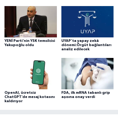
YENİ Parti’nin YSK temsilcisi
UYAP’ta yapay zekâ
Yakupoğlu oldu
dönemi:Örgüt bağlantıları
analiz edilecek
OpenAI, ücretsiz
FDA, ilk mRNA tabanlı grip
ChatGPT’de mesaj kotasını
aşısına onay verdi
kaldırıyor