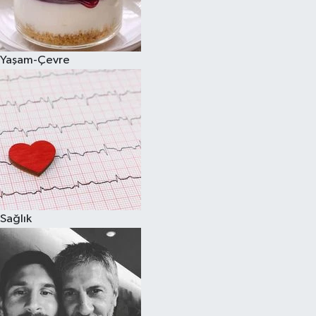
Spor
Yaşam-Çevre
Burç Yorumları
Çocuk
Eğitim
Hava Durumu
Kadın
Sağlık
Kim kimdir?
Kültür Sanat
Sağlık