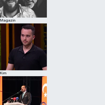
Siyaset
Magazin
Teknoloji
Televizyon
Yaşam-Çevre
Kim