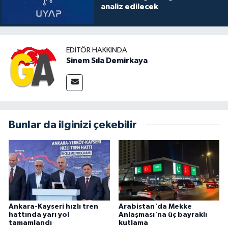
analiz edilecek
EDITÖR HAKKINDA
Sinem Sıla Demirkaya
Bunlar da ilginizi çekebilir
Ankara-Kayseri hızlı tren
Arabistan'da Mekke
hattında yarı yol
Anlaşması'na üç bayraklı
tamamlandı
kutlama