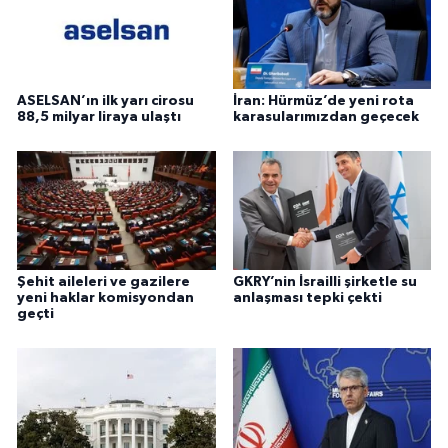
ASELSAN’ın ilk yarı cirosu
İran: Hürmüz’de yeni rota
88,5 milyar liraya ulaştı
karasularımızdan geçecek
Şehit aileleri ve gazilere
GKRY’nin İsrailli şirketle su
yeni haklar komisyondan
anlaşması tepki çekti
geçti