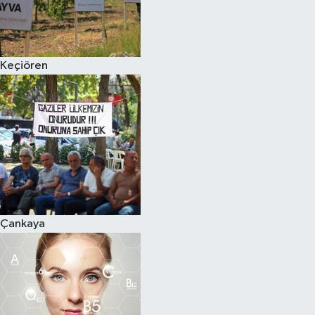
Keçiören
Çankaya