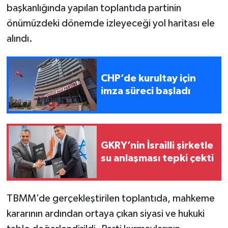
başkanlığında yapılan toplantıda partinin
önümüzdeki dönemde izleyeceği yol haritası ele
alındı.
CHP’de kurultay için
imza süreci başladı
GKRY’nin İsrailli şirketle
su anlaşması tepki çekti
TBMM’de gerçekleştirilen toplantıda, mahkeme
kararının ardından ortaya çıkan siyasi ve hukuki