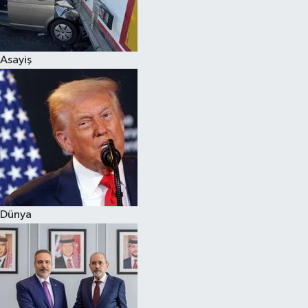
Siyaset
Asayiş
Teknoloji
Televizyon
Yaşam-Çevre
Dünya