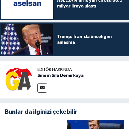
ASELSAN’ın ilk yarı cirosu 88,5
milyar liraya ulaştı
Trump: İran'da önceliğim
anlaşma
EDITÖR HAKKINDA
Sinem Sıla Demirkaya
Bunlar da ilginizi çekebilir