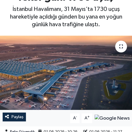
İstanbul Havalimanı, 31 Mayıs’ta 1730 uçuş
hareketiyle açıldığı günden bu yana en yoğun
günlük hava trafiğine ulaştı.
Paylaş
-
+
A
A
Pelin Güvendik
01.06.2026 - 10:26
01.06.2026 - 11:27