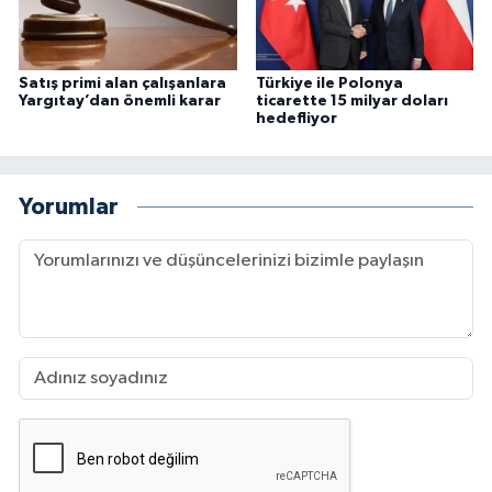
Satış primi alan çalışanlara
Türkiye ile Polonya
Yargıtay’dan önemli karar
ticarette 15 milyar doları
hedefliyor
Yorumlar