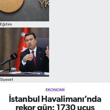
Eğitim
Siyaset
EKONOMI
İstanbul Havalimanı’nda
rekor gün: 1730 uçuş