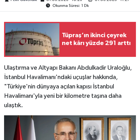
Okunma Süresi: 1 Dk
Tüpraş’ın ikinci çeyrek
net kârı yüzde 291 arttı
Ulaştırma ve Altyapı Bakanı Abdulkadir Uraloğlu,
İstanbul Havalimanı'ndaki uçuşlar hakkında,
"Türkiye'nin dünyaya açılan kapısı İstanbul
Havalimanı'yla yeni bir kilometre taşına daha
ulaştık.