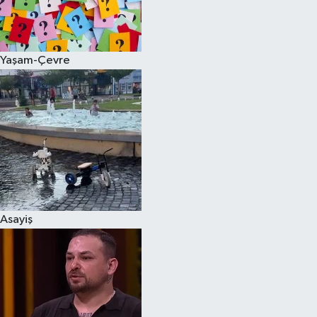
Spor
Yaşam-Çevre
Burç Yorumları
Çocuk
Eğitim
Hava Durumu
Kadın
Asayiş
Kim kimdir?
Kültür Sanat
Sağlık