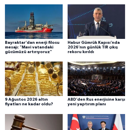
Bayraktar’dan enerji filosu
Habur Gümrük Kapısı’nda
mesajı: "Mavi vatandaki
2026’nın günlük TIR çıkış
gücümüzü artırıyoruz"
rekoru kırıldı
9 Ağustos 2026 altın
ABD’den Rus enerjisine karşı
fiyatları ne kadar oldu?
yeni yaptırım planı