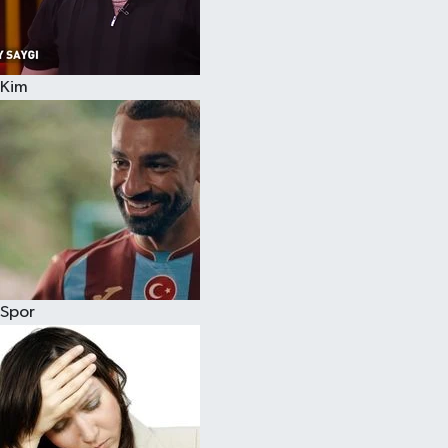
Siyaset
Kim
Teknoloji
Televizyon
Yaşam-Çevre
Spor