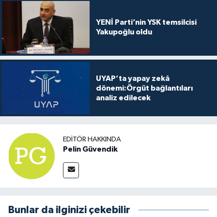
YENİ Parti’nin YSK temsilcisi
Yakupoğlu oldu
UYAP’ta yapay zekâ
dönemi:Örgüt bağlantıları
analiz edilecek
EDITÖR HAKKINDA
Pelin Güvendik
Bunlar da ilginizi çekebilir