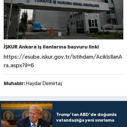
İŞKUR Ankara iş ilanlarına başvuru linki
https://esube.iskur.gov.tr/Istihdam/AcikIsIlanA
ra.aspx?il=6
Muhabir:
Haydar Demirtaş
Trump’tan ABD'de doğumla
vatandaşlığa yeni sınırlama