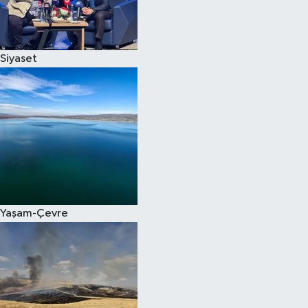
Spor
Siyaset
Burç Yorumları
Çocuk
Eğitim
Hava Durumu
Kadın
Yaşam-Çevre
Kim kimdir?
Kültür Sanat
Sağlık