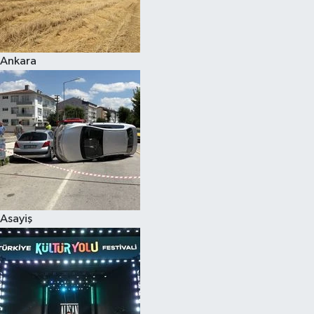
Siyaset
Ankara
Teknoloji
Televizyon
Yaşam-Çevre
Asayiş