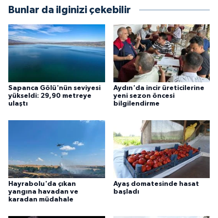
Bunlar da ilginizi çekebilir
Sapanca Gölü'nün seviyesi
Aydın'da incir üreticilerine
yükseldi: 29,90 metreye
yeni sezon öncesi
ulaştı
bilgilendirme
Hayrabolu'da çıkan
Ayaş domatesinde hasat
yangına havadan ve
başladı
karadan müdahale