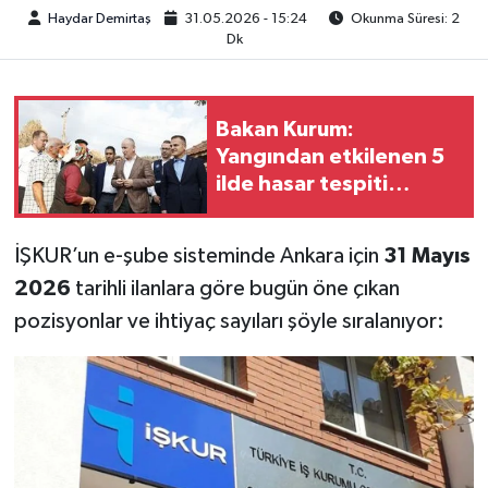
Haydar Demirtaş
31.05.2026 - 15:24
Okunma Süresi: 2
Dk
Bakan Kurum:
Yangından etkilenen 5
ilde hasar tespiti
tamamlandı
İŞKUR’un e-şube sisteminde Ankara için
31 Mayıs
2026
tarihli ilanlara göre bugün öne çıkan
pozisyonlar ve ihtiyaç sayıları şöyle sıralanıyor: