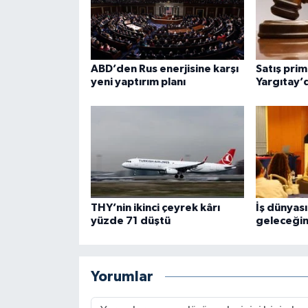
ABD’den Rus enerjisine karşı
Satış prim
yeni yaptırım planı
Yargıtay’
THY’nin ikinci çeyrek kârı
İş dünyas
yüzde 71 düştü
geleceğin
Yorumlar