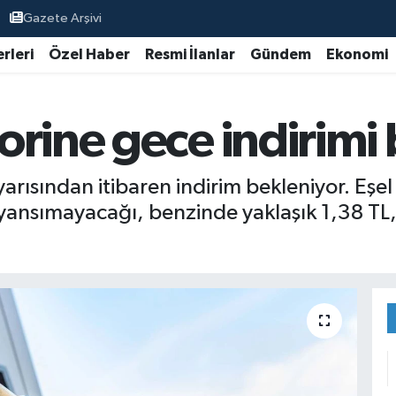
Gazete Arşivi
rleri
Özel Haber
Resmi İlanlar
Gündem
Ekonomi
rine gece indirimi
yarısından itibaren indirim bekleniyor. Eşel
ansımayacağı, benzinde yaklaşık 1,38 TL, 