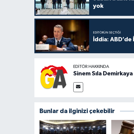
yok
EDITÖRÜN SEÇTIĞI
İddia: ABD’de 
EDITÖR HAKKINDA
Sinem Sıla Demirkaya
Bunlar da ilginizi çekebilir