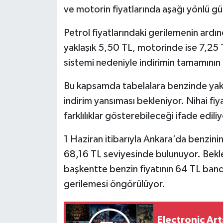
ve motorin fiyatlarında aşağı yönlü g
Siyaset
Petrol fiyatlarındaki gerilemenin ardı
yaklaşık 5,50 TL, motorinde ise 7,25 
Teknoloji
sistemi nedeniyle indirimin tamamının 
Televizyon
Bu kapsamda tabelalara benzinde yakla
Yaşam-Çevre
indirim yansıması bekleniyor. Nihai fiya
farklılıklar gösterebileceği ifade ediliy
1 Haziran itibarıyla Ankara’da benzinin l
68,16 TL seviyesinde bulunuyor. Bekl
başkentte benzin fiyatının 64 TL bandı
gerilemesi öngörülüyor.
Electronic Art