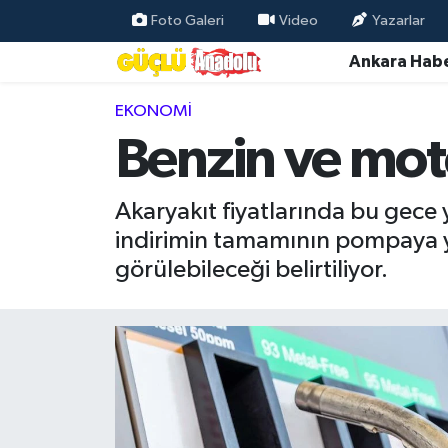
Foto Galeri
Video
Yazarlar
Ankara Habe
Özel Haber
EKONOMI
Ankara Haberleri
Benzin ve moto
Resmi İlanlar
Akaryakıt fiyatlarında bu gece 
Ekonomi
indirimin tamamının pompaya y
görülebileceği belirtiliyor.
Gündem
Asayiş
Dünya
Magazin