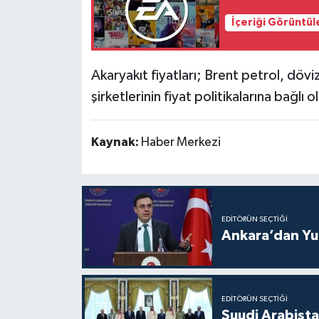
İçeriği Görüntül
Akaryakıt fiyatları; Brent petrol, döv
şirketlerinin fiyat politikalarına bağlı 
Kaynak:
Haber Merkezi
EDITÖRÜN SEÇTIĞI
Ankara’dan Yun
EDITÖRÜN SEÇTIĞI
Suudi Arabist