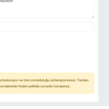
ş bulunuyor ve tüm sorumluluğu üstleniyorsunuz. Yazılan
 haberleri hiçbir şekilde sorumlu tutulamaz.