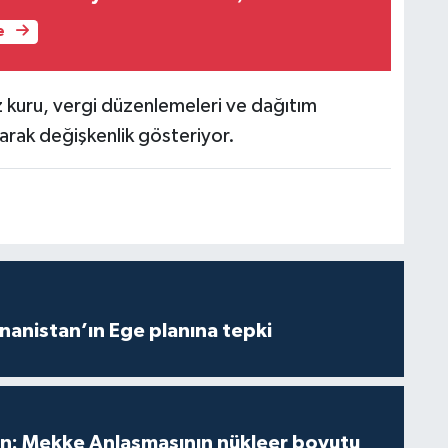
e
iz kuru, vergi düzenlemeleri ve dağıtım
olarak değişkenlik gösteriyor.
anistan’ın Ege planına tepki
an: Mekke Anlaşmasının nükleer boyutu