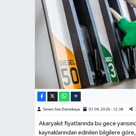
Spor
Burç Yorumları
Çocuk
Eğitim
Hava Durumu
Kadın
Kim kimdir?
Sinem Sıla Demirkaya
01.06.2026 - 12:38
Kültür Sanat
Akaryakıt fiyatlarında bu gece yarısın
kaynaklarından edinilen bilgilere göre
Sağlık