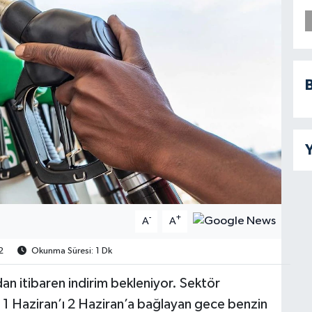
B
Y
-
+
A
A
2
Okunma Süresi: 1 Dk
dan itibaren indirim bekleniyor. Sektör
, 1 Haziran’ı 2 Haziran’a bağlayan gece benzin