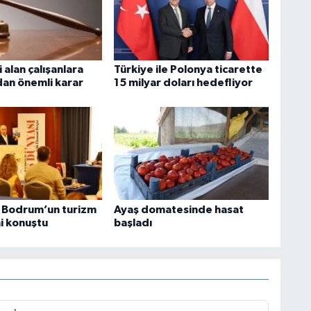
i alan çalışanlara
Türkiye ile Polonya ticarette
dan önemli karar
15 milyar doları hedefliyor
ı Bodrum’un turizm
Ayaş domatesinde hasat
i konuştu
başladı