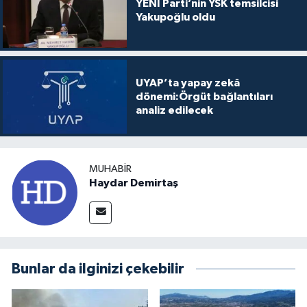
YENİ Parti’nin YSK temsilcisi
Yakupoğlu oldu
UYAP’ta yapay zekâ
dönemi:Örgüt bağlantıları
analiz edilecek
MUHABIR
Haydar Demirtaş
Bunlar da ilginizi çekebilir