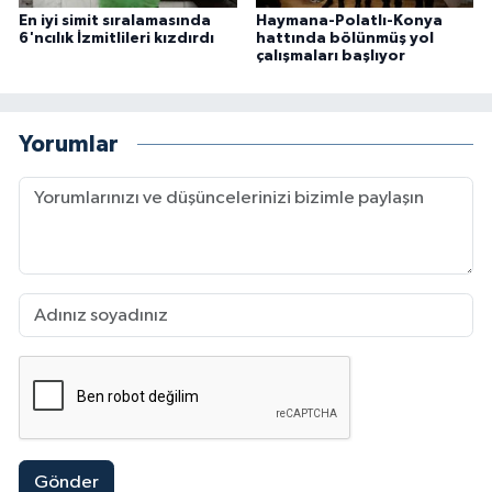
En iyi simit sıralamasında
Haymana-Polatlı-Konya
6'ncılık İzmitlileri kızdırdı
hattında bölünmüş yol
çalışmaları başlıyor
Yorumlar
Gönder