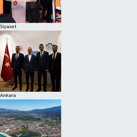
Siyaset
Siyaset
Teknoloji
Televizyon
Yaşam-Çevre
Ankara