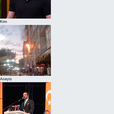
Spor
Kim
Burç Yorumları
Çocuk
Eğitim
Hava Durumu
Kadın
Asayiş
Kim kimdir?
Kültür Sanat
Sağlık