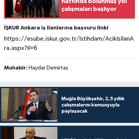
hattında bölünmüş yol
çalışmaları başlıyor
İŞKUR Ankara iş ilanlarına başvuru linki
https://esube.iskur.gov.tr/Istihdam/AcikIsIlanA
ra.aspx?il=6
Muhabir:
Haydar Demirtaş
Muğla Büyükşehir, 2,5 yıllık
çalışmalarını kamuoyuyla
paylaşacak