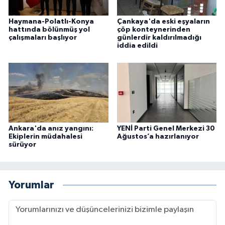
Haymana-Polatlı-Konya
Çankaya'da eski eşyaların
hattında bölünmüş yol
çöp konteynerinden
çalışmaları başlıyor
günlerdir kaldırılmadığı
iddia edildi
Ankara'da anız yangını:
YENİ Parti Genel Merkezi 30
Ekiplerin müdahalesi
Ağustos’a hazırlanıyor
sürüyor
Yorumlar