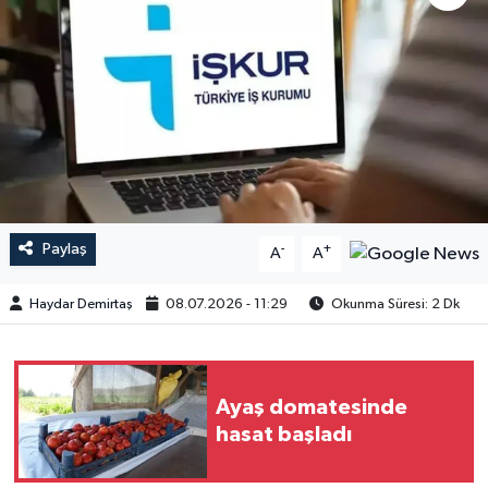
Paylaş
-
+
A
A
Haydar Demirtaş
08.07.2026 - 11:29
Okunma Süresi: 2 Dk
Ayaş domatesinde
hasat başladı