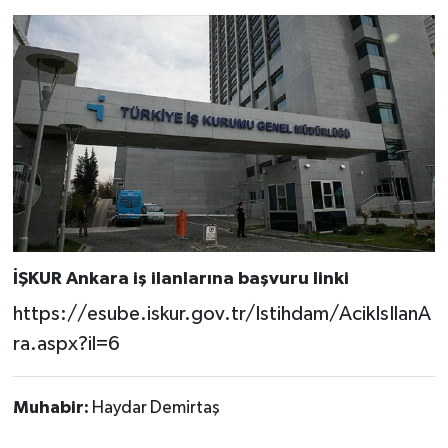
İŞKUR Ankara iş ilanlarına başvuru linki
https://esube.iskur.gov.tr/Istihdam/AcikIsIlanA
ra.aspx?il=6
Muhabir:
Haydar Demirtaş