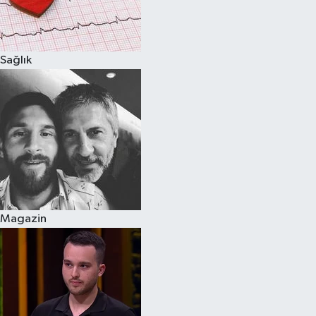
Spor
Sağlık
Burç Yorumları
Çocuk
Eğitim
Hava Durumu
Kadın
Magazin
Kim kimdir?
Kültür Sanat
Sağlık