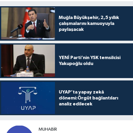
Muğla Büyükşehir, 2,5 yıllık
çalışmalarını kamuoyuyla
paylaşacak
YENİ Parti’nin YSK temsilcisi
Yakupoğlu oldu
UYAP’ta yapay zekâ
dönemi:Örgüt bağlantıları
analiz edilecek
MUHABIR