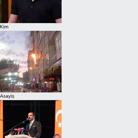
Siyaset
Kim
Teknoloji
Televizyon
Yaşam-Çevre
Asayiş