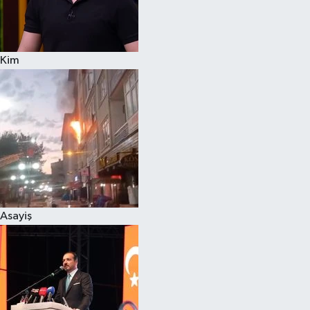
Siyaset
Kim
Teknoloji
Televizyon
Yaşam-Çevre
Asayiş