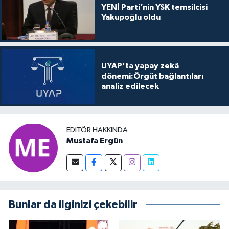
YENİ Parti’nin YSK temsilcisi
Yakupoğlu oldu
UYAP’ta yapay zekâ
dönemi:Örgüt bağlantıları
analiz edilecek
EDITÖR HAKKINDA
Mustafa Ergün
Bunlar da ilginizi çekebilir