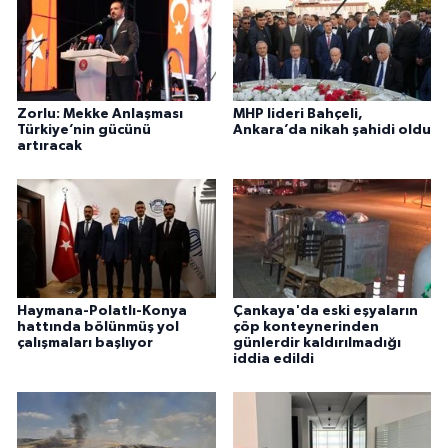
Zorlu: Mekke Anlaşması
MHP lideri Bahçeli,
Türkiye’nin gücünü
Ankara’da nikah şahidi oldu
artıracak
Haymana-Polatlı-Konya
Çankaya'da eski eşyaların
hattında bölünmüş yol
çöp konteynerinden
çalışmaları başlıyor
günlerdir kaldırılmadığı
iddia edildi