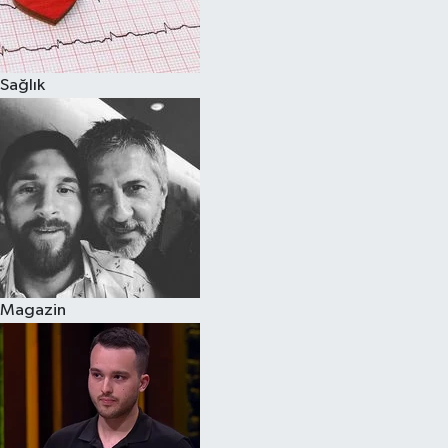
Spor
Sağlık
Burç Yorumları
Çocuk
Eğitim
Hava Durumu
Kadın
Magazin
Kim kimdir?
Kültür Sanat
Sağlık