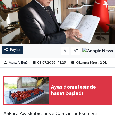
Paylaş
-
+
A
A
Mustafa Ergün
08.07.2026 - 11:25
Okunma Süresi: 2 Dk
Ayaş domatesinde
hasat başladı
​​​​​​Ankara Ayakkabıcılar ve Çantacılar Esnaf ve