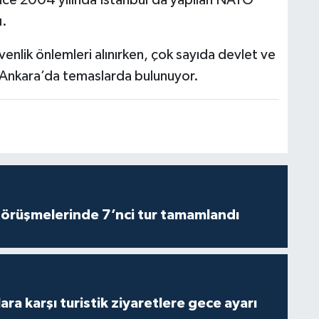
 önce 2004 yılında İstanbul’da yapılan NATO
ı.
nlik önlemleri alınırken, çok sayıda devlet ve
 Ankara’da temaslarda bulunuyor.
görüşmelerinde 7’nci tur tamamlandı
lara karşı turistik ziyaretlere gece ayarı