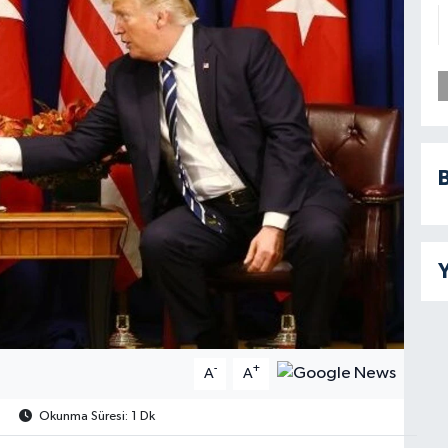
B
Y
-
+
A
A
Okunma Süresi: 1 Dk