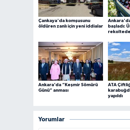
Çankaya'da komşusunu
Ankara'da
öldüren zanlı için yeni iddialar
başladı: Ü
rekolted
Ankara’da “Keşmir Sömürü
ATA Çiftli
Günü” anması
karabuğda
yapıldı
Yorumlar