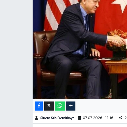
Spor
Burç Yorumları
Çocuk
Eğitim
Hava Durumu
Kadın
Kim kimdir?
Kültür Sanat
Sinem Sıla Demirkaya
07.07.2026 - 11:16
2
Sağlık