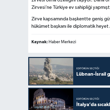
zirvesi olma özelliğini taşıyor. Daha
Zirvesi’ne Türkiye ev sahipliği yapmışt
Zirve kapsamında başkentte geniş güve
hükümet başkanı ile diplomatik heyet
Kaynak:
Haber Merkezi
EDITÖRÜN SEÇTIĞI
Lübnan-İsrail 
EDITÖRÜN SEÇTIĞI
İtalya’da sıcak