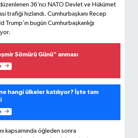
da düzenlenen 36’ncı NATO Devlet ve Hükümet
si trafiği hızlandı. Cumhurbaşkanı Recep
ld Trump’ın bugün Cumhurbaşkanlığı
iyor.
eşmir Sömürü Günü” anması
e
e hangi ülkeler katılıyor? İşte tam
i
e
mı kapsamında öğleden sonra