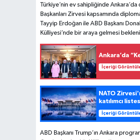
Türkiye’nin ev sahipliğinde Ankara’
Başkanları Zirvesi kapsamında diploma
Siyaset
Tayyip Erdoğan ile ABD Başkanı Dona
Teknoloji
Külliyesi’nde bir araya gelmesi beklen
Televizyon
Ankara’da “K
Yaşam-Çevre
İçeriği Görüntül
NATO Zirvesi'n
katılımcı listes
İçeriği Görüntül
ABD Başkanı Trump’ın Ankara progra