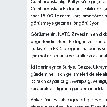
Cumhurbaşkanlığı Külliyesi’ne geçmesi
Cumhurbaşkanı Erdoğan ile ikili gör
saat 15.00’te resmi karşılama törenini
görüşmeye geçmesi öngörülüyor.
Görüşmenin, NATO Zirvesi’nin en dikka
değerlendirilirken, Erdoğan ve Trump’ı
Türkiye’nin F-35 programına dönüş sü
için motor tedariki ve iki ülke arasında
İki liderin ayrıca Suriye, Gazze, Ukr
gündemine ilişkin gelişmeleri de ele al
ittifakın caydırıcılığı, Avrupa güvenl
sürdürülebilirliği ana gündem maddeler
Ankara’nın ev sahipliği yaptığı zirve, 