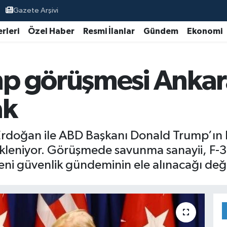
Gazete Arşivi
rleri
Özel Haber
Resmi İlanlar
Gündem
Ekonomi
 görüşmesi Ankara
ak
rdoğan ile ABD Başkanı Donald Trump’ın
kleniyor. Görüşmede savunma sanayii, F-3
ni güvenlik gündeminin ele alınacağı değer