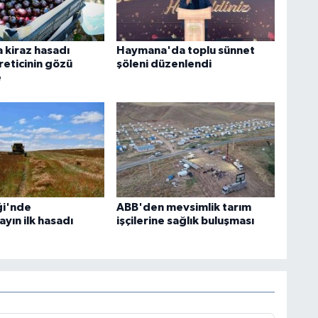
 kiraz hasadı
Haymana'da toplu sünnet
reticinin gözü
şöleni düzenlendi
e
ği'nde
ABB'den mevsimlik tarım
yın ilk hasadı
işçilerine sağlık buluşması