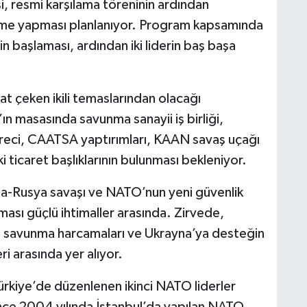
, resmi karşılama töreninin ardından
üşme yapması planlanıyor. Program kapsamında
n başlaması, ardından iki liderin baş başa
t çeken ikili temaslarından olacağı
n masasında savunma sanayii iş birliği,
reci, CAATSA yaptırımları, KAAN savaş uçağı
ki ticaret başlıklarının bulunması bekleniyor.
ayna-Rusya savaşı ve NATO’nun yeni güvenlik
ması güçlü ihtimaller arasında. Zirvede,
iği, savunma harcamaları ve Ukrayna’ya desteğin
i arasında yer alıyor.
Türkiye’de düzenlenen ikinci NATO liderler