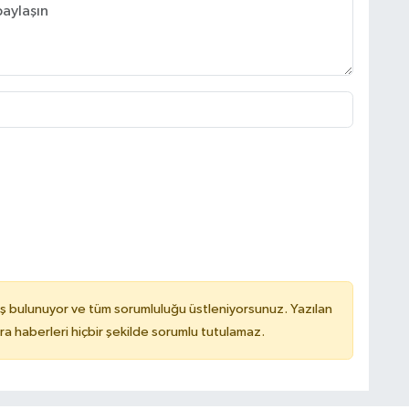
ş bulunuyor ve tüm sorumluluğu üstleniyorsunuz. Yazılan
 haberleri hiçbir şekilde sorumlu tutulamaz.