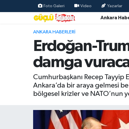
Foto Galeri
Video
Yazarlar
Ankara Habe
Özel Haber
ANKARA HABERLERI
Ankara Haberleri
Erdoğan-Trump
Resmi İlanlar
damga vurac
Ekonomi
Cumhurbaşkanı Recep Tayyip E
Gündem
Ankara’da bir araya gelmesi be
bölgesel krizler ve NATO’nun ye
Asayiş
Dünya
Magazin