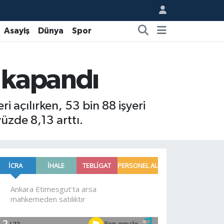
Asayiş
Dünya
Spor
i kapandı
i açılırken, 53 bin 88 işyeri
yüzde 8,13 arttı.