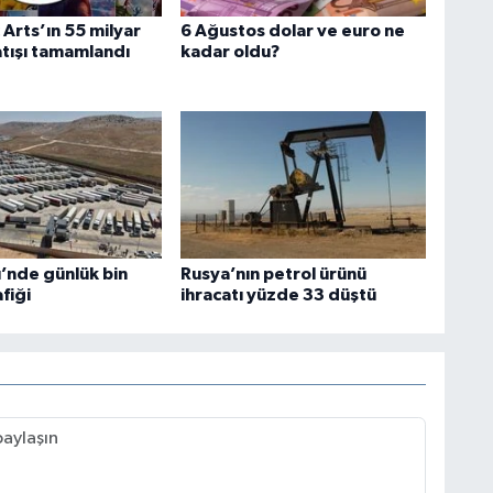
 Arts’ın 55 milyar
6 Ağustos dolar ve euro ne
atışı tamamlandı
kadar oldu?
’nde günlük bin
Rusya’nın petrol ürünü
afiği
ihracatı yüzde 33 düştü