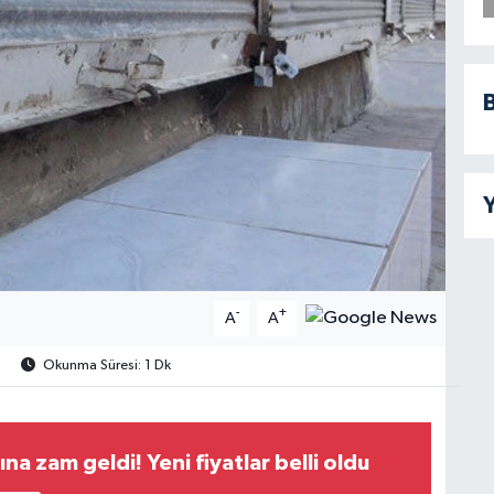
B
Y
-
+
A
A
Okunma Süresi: 1 Dk
ına zam geldi! Yeni fiyatlar belli oldu