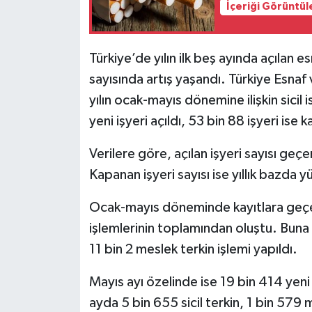
İçeriği Görüntül
Siyaset
Türkiye’de yılın ilk beş ayında açılan es
Teknoloji
sayısında artış yaşandı. Türkiye Esna
yılın ocak-mayıs dönemine ilişkin sicil
Televizyon
yeni işyeri açıldı, 53 bin 88 işyeri ise 
Yaşam-Çevre
Verilere göre, açılan işyeri sayısı ge
Kapanan işyeri sayısı ise yıllık bazda 
Ocak-mayıs döneminde kayıtlara geçen 
işlemlerinin toplamından oluştu. Buna gö
11 bin 2 meslek terkin işlemi yapıldı.
Mayıs ayı özelinde ise 19 bin 414 yeni i
ayda 5 bin 655 sicil terkin, 1 bin 579 