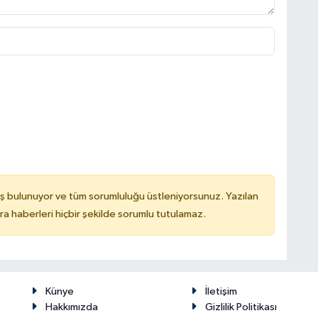
ş bulunuyor ve tüm sorumluluğu üstleniyorsunuz. Yazılan
 haberleri hiçbir şekilde sorumlu tutulamaz.
Künye
İletişim
Hakkımızda
Gizlilik Politikası