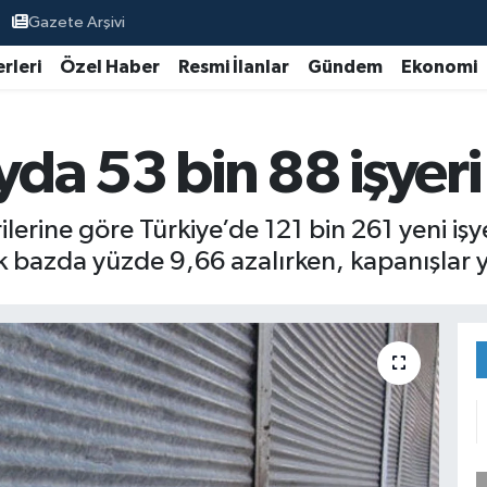
Gazete Arşivi
rleri
Özel Haber
Resmi İlanlar
Gündem
Ekonomi
yda 53 bin 88 işyer
rine göre Türkiye’de 121 bin 261 yeni işyer
llık bazda yüzde 9,66 azalırken, kapanışlar 