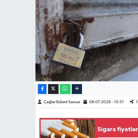
Spor
Burç Yorumları
Çocuk
Eğitim
Hava Durumu
Kadın
Çağlar Bülent Sansar
08.07.2026 - 10:51
1
Kim kimdir?
Kültür Sanat
Sigara fiyatlar
Sağlık