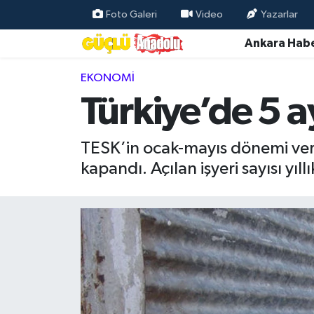
Foto Galeri
Video
Yazarlar
Ankara Habe
Özel Haber
EKONOMI
Ankara Haberleri
Türkiye’de 5 a
Resmi İlanlar
TESK’in ocak-mayıs dönemi verile
Ekonomi
kapandı. Açılan işyeri sayısı yı
Gündem
Asayiş
Dünya
Magazin