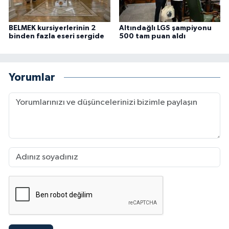
BELMEK kursiyerlerinin 2
Altındağlı LGS şampiyonu
binden fazla eseri sergide
500 tam puan aldı
Yorumlar