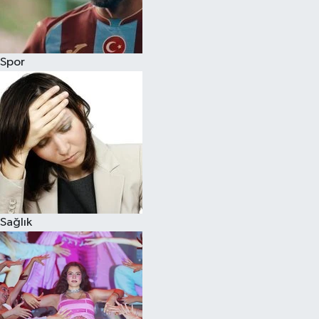
Siyaset
Spor
Teknoloji
Televizyon
Yaşam-Çevre
Sağlık