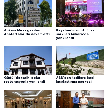
Ankara Miras gezileri
Kayahan'ın unutulmaz
Anafartalar'da devam etti
şarkıları Ankara'da
yankılandı
Güdül'de tarihi doku
ABB'den kedilere özel
restorasyonla yenilendi
kısırlaştırma merkezi