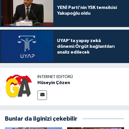
YENİ Parti’nin YSK temsilcisi
Yakupoğlu oldu
UYAP’ta yapay zekâ
dönemi:Örgüt bağlantıları
analiz edilecek
İNTERNET EDITÖRÜ
Hüseyin Çözen
Bunlar da ilginizi çekebilir