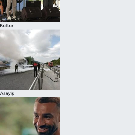
Spor
Kültür
Burç Yorumları
Çocuk
Eğitim
Hava Durumu
Kadın
Asayiş
Kim kimdir?
Kültür Sanat
Sağlık