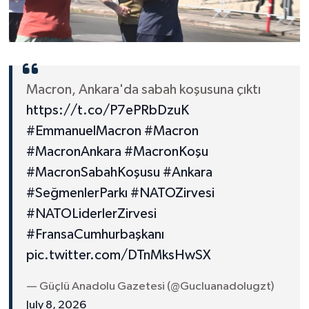
Macron, Ankara'da sabah koşusuna çıktı
https://t.co/P7ePRbDzuK
#EmmanuelMacron
#Macron
#MacronAnkara
#MacronKoşu
#MacronSabahKoşusu
#Ankara
#SeğmenlerParkı
#NATOZirvesi
#NATOLiderlerZirvesi
#FransaCumhurbaşkanı
pic.twitter.com/DTnMksHwSX
— Güçlü Anadolu Gazetesi (@Gucluanadolugzt)
July 8, 2026