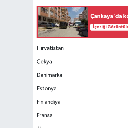
Çankaya'da ko
İçeriği Görüntül
Hırvatistan
Çekya
Danimarka
Estonya
Finlandiya
Fransa