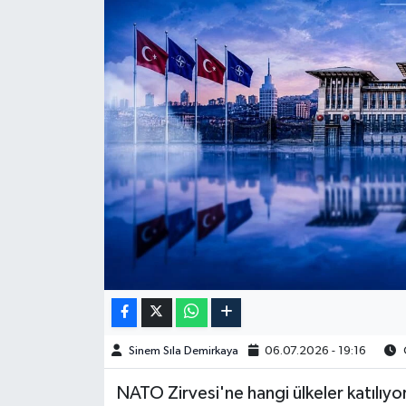
Spor
Burç Yorumları
Çocuk
Eğitim
Hava Durumu
Kadın
Kim kimdir?
Sinem Sıla Demirkaya
06.07.2026 - 19:16
O
Kültür Sanat
NATO Zirvesi'ne hangi ülkeler katılıyor
Sağlık