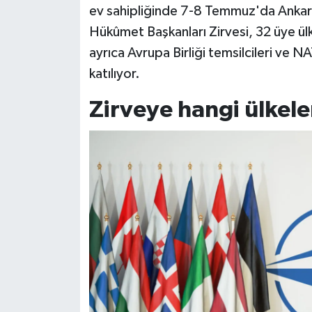
ev sahipliğinde 7-8 Temmuz'da Anka
Hükûmet Başkanları Zirvesi, 32 üye ülke
Siyaset
ayrıca Avrupa Birliği temsilcileri ve N
Teknoloji
katılıyor.
Televizyon
Zirveye hangi ülkele
Yaşam-Çevre