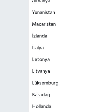
Almanya
Yunanistan
Macaristan
İzlanda
İtalya
Letonya
Litvanya
Lüksemburg
Karadağ
Hollanda