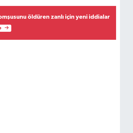
mşusunu öldüren zanlı için yeni iddialar
e