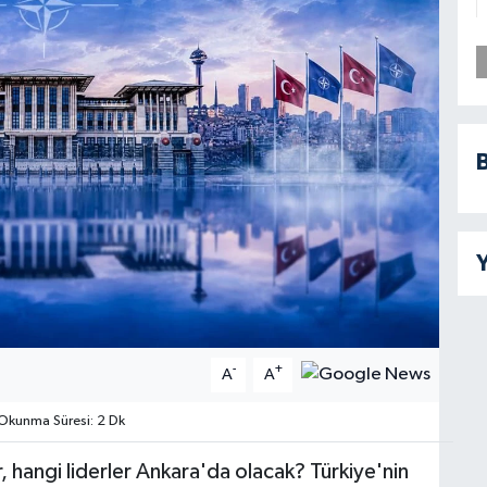
B
Y
-
+
A
A
kunma Süresi: 2 Dk
, hangi liderler Ankara'da olacak? Türkiye'nin