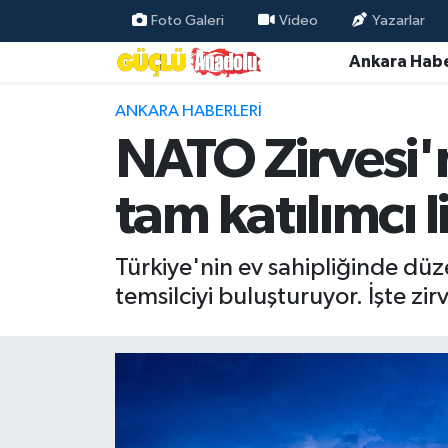
Foto Galeri
Video
Yazarlar
Ankara Habe
Özel Haber
ANKARA HABERLERI
Ankara Haberleri
NATO Zirvesi'n
Resmi İlanlar
tam katılımcı l
Ekonomi
Türkiye'nin ev sahipliğinde düze
Gündem
temsilciyi buluşturuyor. İşte zirv
Asayiş
Dünya
Magazin