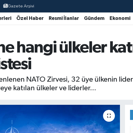
Gazete Arşivi
rleri
Özel Haber
Resmi İlanlar
Gündem
Ekonomi
e hangi ülkeler katı
istesi
nlenen NATO Zirvesi, 32 üye ülkenin liderle
eye katılan ülkeler ve liderler...