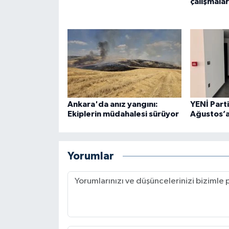
çalışmalar
Ankara'da anız yangını:
YENİ Part
Ekiplerin müdahalesi sürüyor
Ağustos’a
Yorumlar