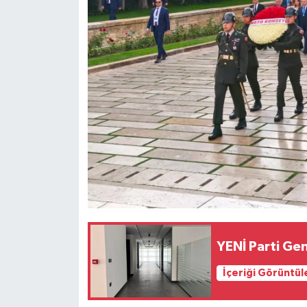
YENİ Parti Ge
İçeriği Görüntül