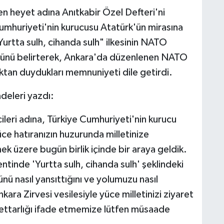
en heyet adına Anıtkabir Özel Defteri'ni
umhuriyeti'nin kurucusu Atatürk'ün mirasına
Yurtta sulh, cihanda sulh" ilkesinin NATO
tüğünü belirterek, Ankara'da düzenlenen NATO
ktan duydukları memnuniyeti dile getirdi.
adeleri yazdı:
leri adına, Türkiye Cumhuriyeti'nin kurucu
ce hatıranızın huzurunda milletinize
 üzere bugün birlik içinde bir araya geldik.
tinde 'Yurtta sulh, cihanda sulh' şeklindeki
zünü nasıl yansıttığını ve yolumuzu nasıl
ara Zirvesi vesilesiyle yüce milletinizi ziyaret
ttarlığı ifade etmemize lütfen müsaade