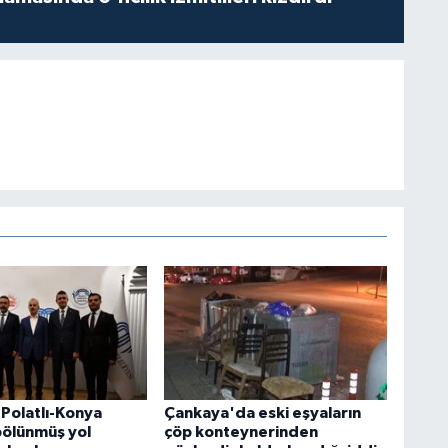
Polatlı-Konya
Çankaya'da eski eşyaların
bölünmüş yol
çöp konteynerinden