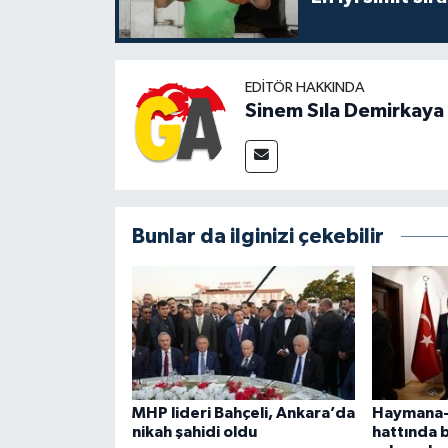
EDITÖR HAKKINDA
Sinem Sıla Demirkaya
Bunlar da ilginizi çekebilir
MHP lideri Bahçeli, Ankara’da
Haymana-
nikah şahidi oldu
hattında 