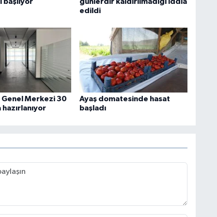
ı başlıyor
günlerdir kaldırılmadığı iddia
edildi
i Genel Merkezi 30
Ayaş domatesinde hasat
 hazırlanıyor
başladı