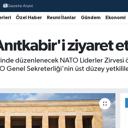
Gazete Arşivi
rleri
Özel Haber
Resmi İlanlar
Gündem
Ekonomi
ıtkabir'i ziyaret et
inde düzenlenecek NATO Liderler Zirvesi 
O Genel Sekreterliği'nin üst düzey yetkili