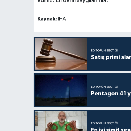
ediniz. En derin saygılarımla."
Kaynak:
İHA
EDITÖRÜN SEÇTIĞI
Satış primi ala
EDITÖRÜN SEÇTIĞI
Pentagon 41 ye
EDITÖRÜN SEÇTIĞI
En iyi simit sır