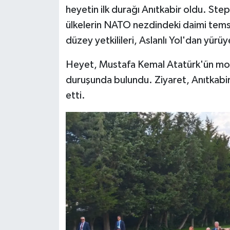
heyetin ilk durağı Anıtkabir oldu. Ste
Siyaset
ülkelerin NATO nezdindeki daimi temsi
düzey yetkilileri, Aslanlı Yol'dan yürü
Teknoloji
Heyet, Mustafa Kemal Atatürk'ün mozo
Televizyon
duruşunda bulundu. Ziyaret, Anıtkabi
etti.
Yaşam-Çevre