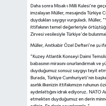
Daha sonra Misak-ı Milli Kulesi'ne geç
imzalayan Müller, mesajında Türkiye C
duydukları saygıyı vurguladı. Müller, "
ittifakının temel değerleriyle örtüş
Zirvesi vesilesiyle Türkiye'de bulunma
Müller, Anıtkabir Özel Defteri'ne şu if
"Kuzey Atlantik Konseyi Daimi Temsilci
babasının mirasını onurlandırmak ve yü
duyduğumuz sonsuz saygıyı teyit etmek
Burada, Türkiye Cumhuriyeti'nin başken
asırlık ilkenizin ittifakımızın ruhunun ö
aydınlattığını idrak ediyoruz. NATO Ank
etmekten duyduğumuz en derin minne