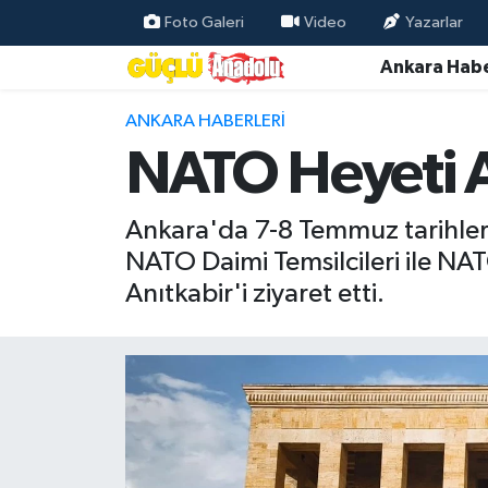
Foto Galeri
Video
Yazarlar
Ankara Habe
Özel Haber
ANKARA HABERLERI
Ankara Haberleri
NATO Heyeti An
Resmi İlanlar
Ankara'da 7-8 Temmuz tarihler
Ekonomi
NATO Daimi Temsilcileri ile NAT
Anıtkabir'i ziyaret etti.
Gündem
Asayiş
Dünya
Magazin