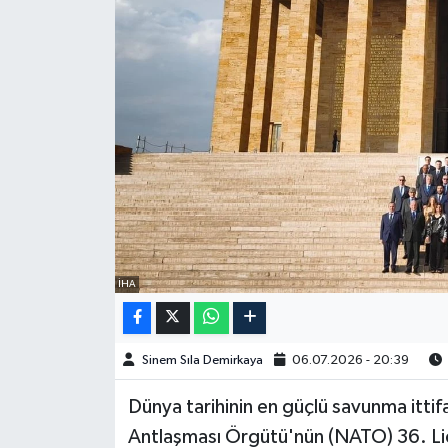
Spor
Burç Yorumları
Çocuk
Eğitim
Hava Durumu
İHA
Kadın
Kim kimdir?
Sinem Sıla Demirkaya
06.07.2026 - 20:39
Kültür Sanat
Dünya tarihinin en güçlü savunma ittifa
Antlaşması Örgütü'nün (NATO) 36. Li
Sağlık