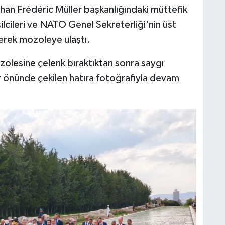
phan Frédéric Müller başkanlığındaki müttefik
lcileri ve NATO Genel Sekreterliği'nin üst
yerek mozoleye ulaştı.
lesine çelenk bıraktıktan sonra saygı
r önünde çekilen hatıra fotoğrafıyla devam