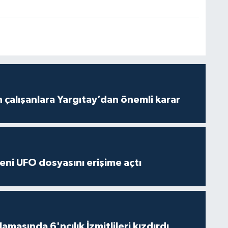
n çalışanlara Yargıtay’dan önemli karar
ni UFO dosyasını erişime açtı
alamasında 6'ncılık İzmitlileri kızdırdı