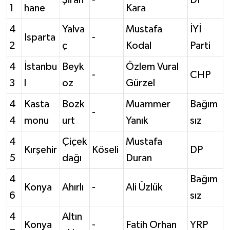
Şiran
-
DP
1
hane
Kara
4
Yalva
Mustafa
İYİ
Isparta
-
2
ç
Kodal
Parti
4
İstanbu
Beyk
Özlem Vural
-
CHP
3
l
oz
Gürzel
4
Kasta
Bozk
Muammer
Bağım
-
4
monu
urt
Yanık
sız
4
Çiçek
Mustafa
Kırşehir
Köseli
DP
5
dağı
Duran
4
Bağım
Konya
Ahırlı
-
Ali Üzlük
6
sız
4
Altın
Konya
-
Fatih Orhan
YRP