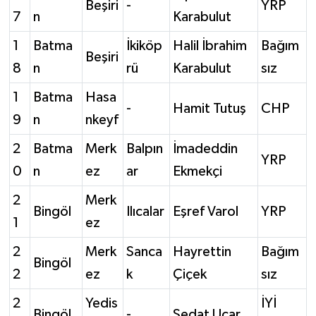
Beşiri
-
YRP
7
n
Karabulut
1
Batma
İkiköp
Halil İbrahim
Bağım
Beşiri
8
n
rü
Karabulut
sız
1
Batma
Hasa
-
Hamit Tutuş
CHP
9
n
nkeyf
2
Batma
Merk
Balpın
İmadeddin
YRP
0
n
ez
ar
Ekmekçi
2
Merk
Bingöl
Ilıcalar
Eşref Varol
YRP
1
ez
2
Merk
Sanca
Hayrettin
Bağım
Bingöl
2
ez
k
Çiçek
sız
2
Yedis
İYİ
Bingöl
-
Sedat Uçar