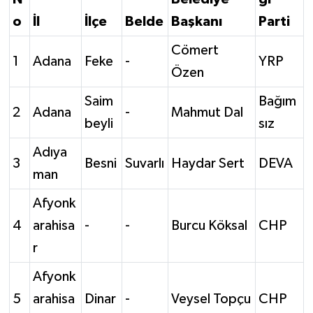
o
İl
İlçe
Belde
Başkanı
Parti
Cömert
1
Adana
Feke
-
YRP
Özen
Saim
Bağım
2
Adana
-
Mahmut Dal
beyli
sız
Adıya
3
Besni
Suvarlı
Haydar Sert
DEVA
man
Afyonk
4
arahisa
-
-
Burcu Köksal
CHP
r
Afyonk
5
arahisa
Dinar
-
Veysel Topçu
CHP