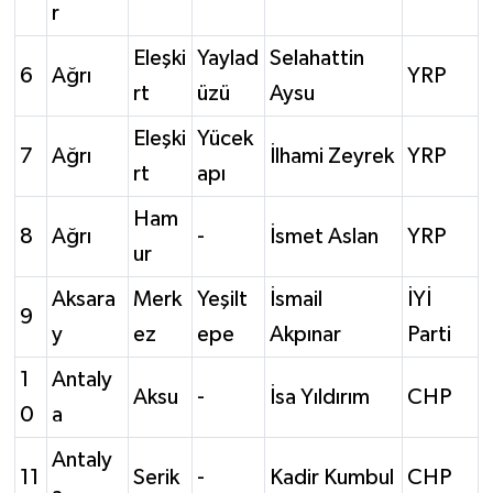
r
Eleşki
Yaylad
Selahattin
6
Ağrı
YRP
rt
üzü
Aysu
Eleşki
Yücek
7
Ağrı
İlhami Zeyrek
YRP
rt
apı
Ham
8
Ağrı
-
İsmet Aslan
YRP
ur
Aksara
Merk
Yeşilt
İsmail
İYİ
9
y
ez
epe
Akpınar
Parti
1
Antaly
Aksu
-
İsa Yıldırım
CHP
0
a
Antaly
11
Serik
-
Kadir Kumbul
CHP