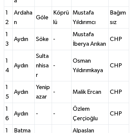
a
1
Ardaha
Köprü
Mustafa
Bağım
Göle
2
n
lü
Yıldırımcı
sız
1
Mustafa
Aydın
Söke
-
CHP
3
İberya Arıkan
Sulta
1
Osman
Aydın
nhisa
-
CHP
4
Yıldırımkaya
r
1
Yenip
Aydın
-
Malik Ercan
CHP
5
azar
1
Özlem
Aydın
-
-
CHP
6
Çerçioğlu
1
Batma
Alpaslan