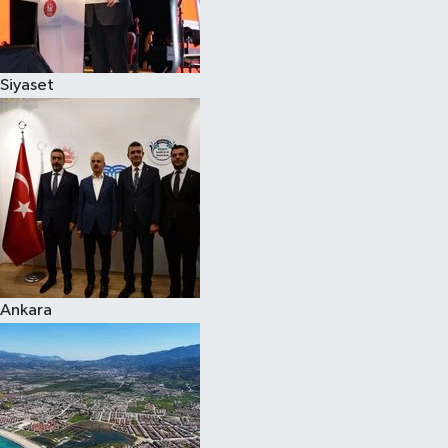
Spor
Siyaset
Burç Yorumları
Çocuk
Eğitim
Hava Durumu
Kadın
Ankara
Kim kimdir?
Kültür Sanat
Sağlık