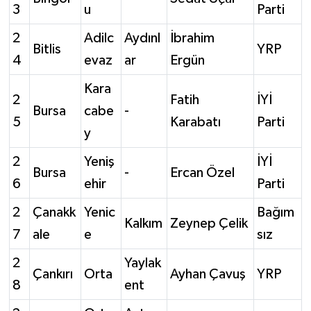
3
u
Parti
2
Adilc
Aydınl
İbrahim
Bitlis
YRP
4
evaz
ar
Ergün
Kara
2
Fatih
İYİ
Bursa
cabe
-
5
Karabatı
Parti
y
2
Yeniş
İYİ
Bursa
-
Ercan Özel
6
ehir
Parti
2
Çanakk
Yenic
Bağım
Kalkım
Zeynep Çelik
7
ale
e
sız
2
Yaylak
Çankırı
Orta
Ayhan Çavuş
YRP
8
ent