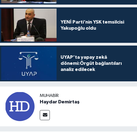
YENİ Parti’nin YSK temsilcisi
Yakupoğlu oldu
UYAP’ta yapay zekâ
dönemi:Örgüt bağlantıları
analiz edilecek
MUHABIR
Haydar Demirtaş