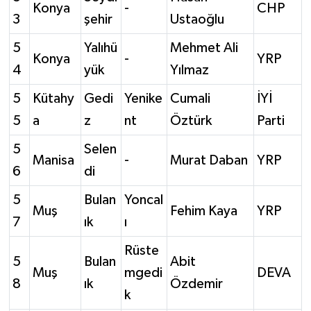
Konya
-
CHP
3
şehir
Ustaoğlu
5
Yalıhü
Mehmet Ali
Konya
-
YRP
4
yük
Yılmaz
5
Kütahy
Gedi
Yenike
Cumali
İYİ
5
a
z
nt
Öztürk
Parti
5
Selen
Manisa
-
Murat Daban
YRP
6
di
5
Bulan
Yoncal
Muş
Fehim Kaya
YRP
7
ık
ı
Rüste
5
Bulan
Abit
Muş
mgedi
DEVA
8
ık
Özdemir
k