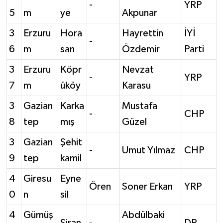
-
YRP
5
m
ye
Akpunar
3
Erzuru
Hora
Hayrettin
İYİ
-
6
m
san
Özdemir
Parti
3
Erzuru
Köpr
Nevzat
-
YRP
7
m
üköy
Karasu
3
Gazian
Karka
Mustafa
-
CHP
8
tep
mış
Güzel
3
Gazian
Şehit
-
Umut Yılmaz
CHP
9
tep
kamil
4
Giresu
Eyne
Ören
Soner Erkan
YRP
0
n
sil
4
Gümüş
Abdülbaki