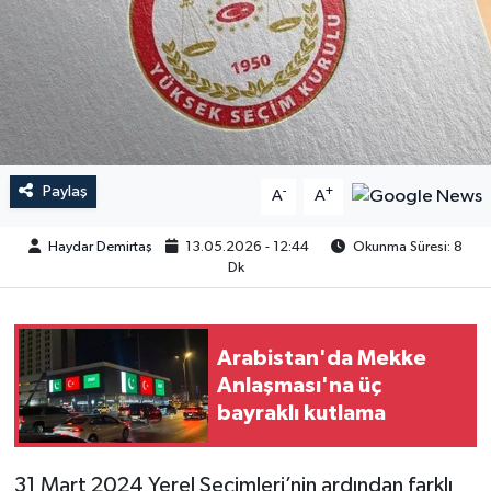
Paylaş
-
+
A
A
Haydar Demirtaş
13.05.2026 - 12:44
Okunma Süresi: 8
Dk
Arabistan'da Mekke
Anlaşması'na üç
bayraklı kutlama
31 Mart 2024 Yerel Seçimleri’nin ardından farklı