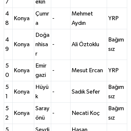
7
ekin
4
Çumr
Mehmet
Konya
-
YRP
8
a
Aydın
Doğa
4
Bağım
Konya
nhisa
-
Ali Öztoklu
9
sız
r
5
Emir
Konya
-
Mesut Ercan
YRP
0
gazi
5
Hüyü
Bağım
Konya
-
Sadık Sefer
1
k
sız
5
Saray
Bağım
Konya
-
Necati Koç
2
önü
sız
5
Seydi
Hasan