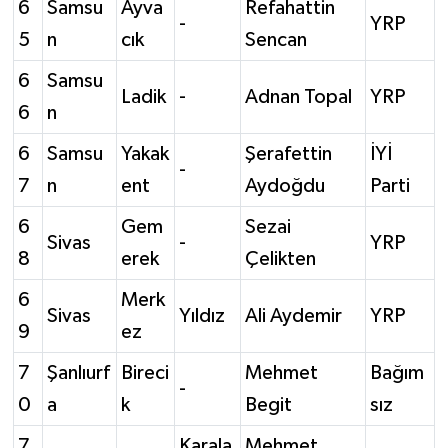
6
Samsu
Ayva
Refahattin
-
YRP
5
n
cık
Sencan
6
Samsu
Ladik
-
Adnan Topal
YRP
6
n
6
Samsu
Yakak
Şerafettin
İYİ
-
7
n
ent
Aydoğdu
Parti
6
Gem
Sezai
Sivas
-
YRP
8
erek
Çelikten
6
Merk
Sivas
Yıldız
Ali Aydemir
YRP
9
ez
7
Şanlıurf
Bireci
Mehmet
Bağım
-
0
a
k
Begit
sız
7
Karala
Mehmet