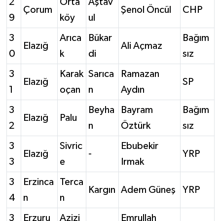
2
Orta
Aştav
Çorum
Şenol Öncül
CHP
9
köy
ul
3
Arıca
Bükar
Bağım
Elazığ
Ali Açmaz
0
k
di
sız
3
Karak
Sarıca
Ramazan
Elazığ
SP
1
oçan
n
Aydın
3
Beyha
Bayram
Bağım
Elazığ
Palu
2
n
Öztürk
sız
3
Sivric
Ebubekir
Elazığ
-
YRP
3
e
Irmak
3
Erzinca
Terca
Kargın
Adem Güneş
YRP
4
n
n
3
Erzuru
Azizi
Emrullah