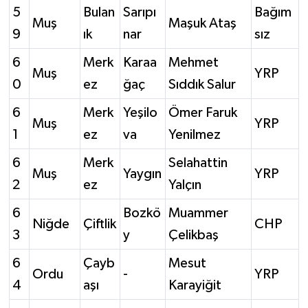
5
Bulan
Sarıpı
Bağım
Muş
Maşuk Ataş
9
ık
nar
sız
6
Merk
Karaa
Mehmet
Muş
YRP
0
ez
ğaç
Sıddık Salur
6
Merk
Yeşilo
Ömer Faruk
Muş
YRP
1
ez
va
Yenilmez
6
Merk
Selahattin
Muş
Yaygın
YRP
2
ez
Yalçın
6
Bozkö
Muammer
Niğde
Çiftlik
CHP
3
y
Çelikbaş
6
Çayb
Mesut
Ordu
-
YRP
4
aşı
Karayiğit