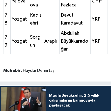
Yalova
-
CHP
7
ova
Fazlaca
7
Kadış
Davut
Yozgat
-
YRP
8
ehri
Karadavut
Abdullah
7
Sorg
Yozgat
Araplı
Büyükkarado
YRP
9
un
ğan
Muhabir:
Haydar Demirtaş
Muğla Büyükşehir, 2,5 yıllık
çalışmalarını kamuoyuyla
paylaşacak