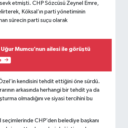
ine sevk etmişti. CHP Sözcüsü Zeynel Emre,
lirterek, Köksal’ın parti yönetiminin
an sürecin parti suçu olarak
 Uğur Mumcu’nun ailesi ile görüştü
e
el’in kendisini tehdit ettiğini öne sürdü.
ararının arkasında herhangi bir tehdit ya da
şturma olmadığını ve siyasi tercihini bu
l seçimlerinde CHP’den belediye başkanı