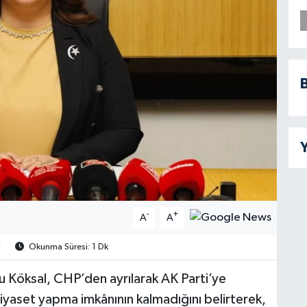
B
Y
-
+
A
A
1
Okunma Süresi: 1 Dk
u Köksal, CHP’den ayrılarak AK Parti’ye
siyaset yapma imkânının kalmadığını belirterek,