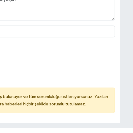
ş bulunuyor ve tüm sorumluluğu üstleniyorsunuz. Yazılan
 haberleri hiçbir şekilde sorumlu tutulamaz.