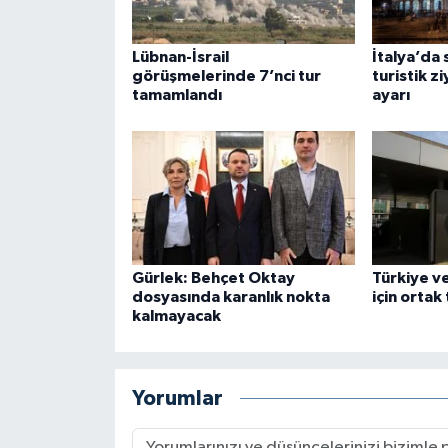
Lübnan-İsrail
İtalya’da 
görüşmelerinde 7’nci tur
turistik z
tamamlandı
ayarı
Gürlek: Behçet Oktay
Türkiye v
dosyasında karanlık nokta
için ortak
kalmayacak
Yorumlar