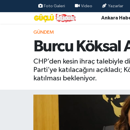
Foto Galeri
Video
Yazarlar
Ankara Habe
Özel Haber
GÜNDEM
Ankara Haberleri
Burcu Köksal A
Resmi İlanlar
CHP’den kesin ihraç talebiyle d
Ekonomi
Parti’ye katılacağını açıkladı;
katılması bekleniyor.
Gündem
Asayiş
Dünya
Magazin