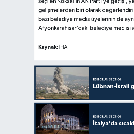
seçilen Köksal’ın AK Parti’ye geçişi, 
gelişmelerden biri olarak değerlendiri
bazı belediye meclis üyelerinin de aynı
Afyonkarahisar’daki belediye meclisi 
Kaynak:
İHA
EDITÖRÜN SEÇTIĞI
Lübnan-İsrail 
EDITÖRÜN SEÇTIĞI
İtalya’da sıcak