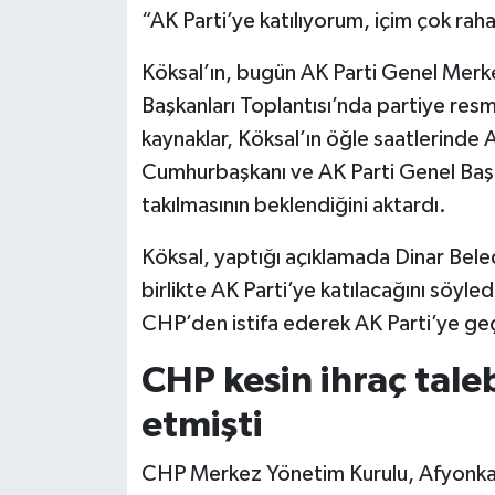
“AK Parti’ye katılıyorum, içim çok rahat
Siyaset
Köksal’ın, bugün AK Parti Genel Merke
Başkanları Toplantısı’nda partiye resm
Teknoloji
kaynaklar, Köksal’ın öğle saatlerinde 
Televizyon
Cumhurbaşkanı ve AK Parti Genel Baş
takılmasının beklendiğini aktardı.
Yaşam-Çevre
Köksal, yaptığı açıklamada Dinar Bele
birlikte AK Parti’ye katılacağını söyle
CHP’den istifa ederek AK Parti’ye geç
CHP kesin ihraç taleb
etmişti
CHP Merkez Yönetim Kurulu, Afyonkara