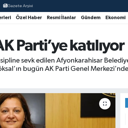
Gazete Arşivi
rleri
Özel Haber
Resmi İlanlar
Gündem
Ekonomi
K Parti’ye katılıyor
isipline sevk edilen Afyonkarahisar Beledi
 Köksal’ın bugün AK Parti Genel Merkezi’nd