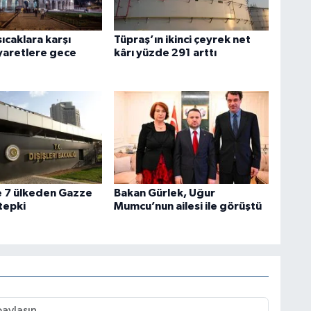
sıcaklara karşı
Tüpraş’ın ikinci çeyrek net
iyaretlere gece
kârı yüzde 291 arttı
e 7 ülkeden Gazze
Bakan Gürlek, Uğur
 tepki
Mumcu’nun ailesi ile görüştü