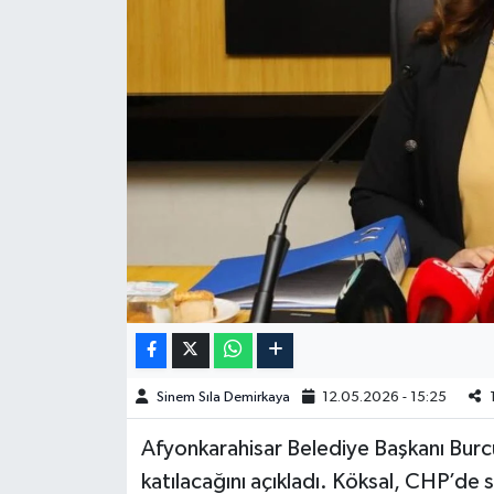
Spor
Burç Yorumları
Çocuk
Eğitim
Hava Durumu
Kadın
Kim kimdir?
Sinem Sıla Demirkaya
12.05.2026 - 15:25
Kültür Sanat
Afyonkarahisar Belediye Başkanı Burc
katılacağını açıkladı. Köksal, CHP’de 
Sağlık