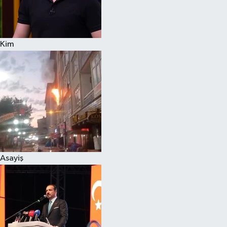
Siyaset
Kim
Teknoloji
Televizyon
Yaşam-Çevre
Asayiş