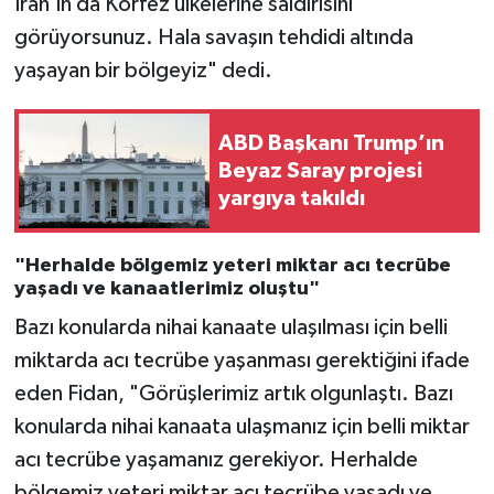
İran'ın da Körfez ülkelerine saldırısını
görüyorsunuz. Hala savaşın tehdidi altında
yaşayan bir bölgeyiz" dedi.
ABD Başkanı Trump’ın
Beyaz Saray projesi
yargıya takıldı
"Herhalde bölgemiz yeteri miktar acı tecrübe
yaşadı ve kanaatlerimiz oluştu"
Bazı konularda nihai kanaate ulaşılması için belli
miktarda acı tecrübe yaşanması gerektiğini ifade
eden Fidan, "Görüşlerimiz artık olgunlaştı. Bazı
konularda nihai kanaata ulaşmanız için belli miktar
acı tecrübe yaşamanız gerekiyor. Herhalde
bölgemiz yeteri miktar acı tecrübe yaşadı ve