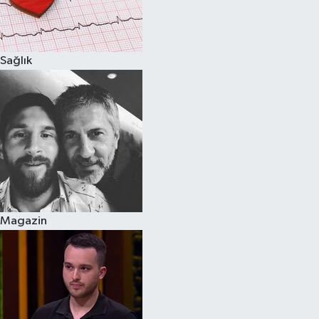
Spor
Sağlık
Burç Yorumları
Çocuk
Eğitim
Hava Durumu
Kadın
Magazin
Kim kimdir?
Kültür Sanat
Sağlık