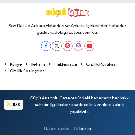
Son Dakika Ankara Haberleri ve Ankara ilçelerinden haberler
gucluanadolugazetesi.com'da.
Künye
İletişim
Hakkımızda
Gizlilik Politikası
Gizlilik Sözleşmesi
Güçlü Anadolu Gazetesi'ndeki haberlerin her hakkı
RSS
saklıdır. İlgili habere sadece link verilerek alıntı
yapılabilir.
Haber Yazılımı:
TE Bilişim