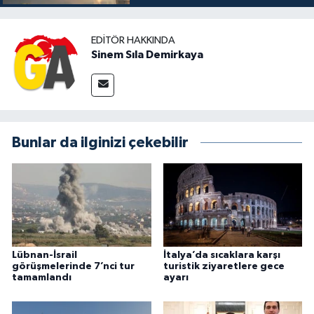
EDITÖR HAKKINDA
Sinem Sıla Demirkaya
Bunlar da ilginizi çekebilir
Lübnan-İsrail
İtalya’da sıcaklara karşı
görüşmelerinde 7’nci tur
turistik ziyaretlere gece
tamamlandı
ayarı