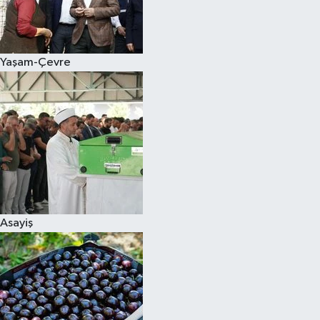
Siyaset
Yaşam-Çevre
Teknoloji
Televizyon
Yaşam-Çevre
Asayiş