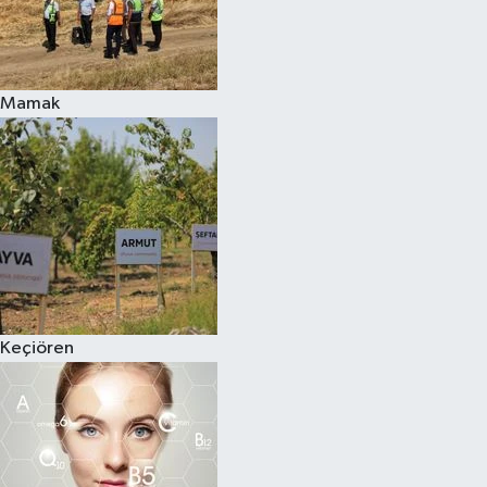
Mamak
Keçiören