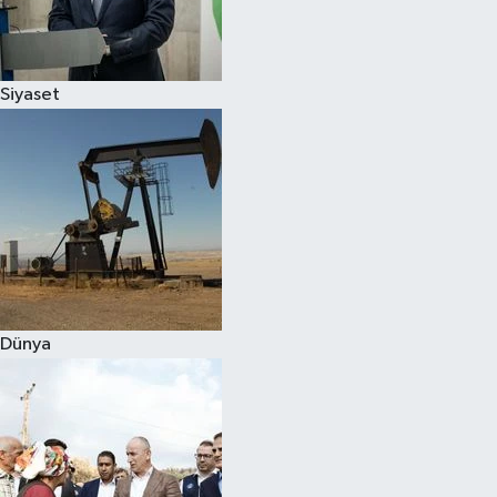
Spor
Siyaset
Burç Yorumları
Çocuk
Eğitim
Hava Durumu
Kadın
Dünya
Kim kimdir?
Kültür Sanat
Sağlık