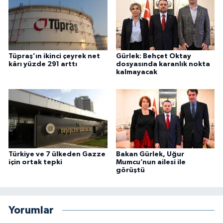
Tüpraş’ın ikinci çeyrek net
Gürlek: Behçet Oktay
kârı yüzde 291 arttı
dosyasında karanlık nokta
kalmayacak
Türkiye ve 7 ülkeden Gazze
Bakan Gürlek, Uğur
için ortak tepki
Mumcu’nun ailesi ile
görüştü
Yorumlar