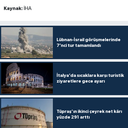
Kaynak:
İHA
Lübnan-İsrail görüşmelerinde
7’nci tur tamamlandı
İtalya’da sıcaklara karşı turistik
ziyaretlere gece ayarı
Tüpraş’ın ikinci çeyrek net kârı
yüzde 291 arttı