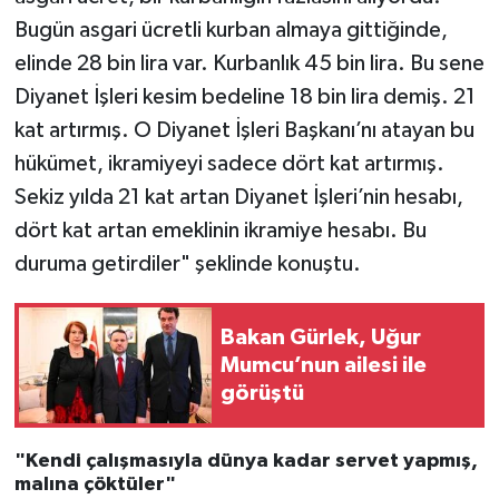
Bugün asgari ücretli kurban almaya gittiğinde,
elinde 28 bin lira var. Kurbanlık 45 bin lira. Bu sene
Diyanet İşleri kesim bedeline 18 bin lira demiş. 21
kat artırmış. O Diyanet İşleri Başkanı’nı atayan bu
hükümet, ikramiyeyi sadece dört kat artırmış.
Sekiz yılda 21 kat artan Diyanet İşleri’nin hesabı,
dört kat artan emeklinin ikramiye hesabı. Bu
duruma getirdiler" şeklinde konuştu.
Bakan Gürlek, Uğur
Mumcu’nun ailesi ile
görüştü
"Kendi çalışmasıyla dünya kadar servet yapmış,
malına çöktüler"