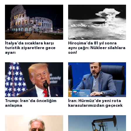
İtalya’da sıcaklara karşı
Hiroşima’da 81 yıl sonra
turistik ziyaretlere gece
aynı çağrı: Nükleer silahlara
ayarı
son!
Trump: İran'da önceliğim
İran: Hürmüz’de yeni rota
anlaşma
karasularımızdan geçecek