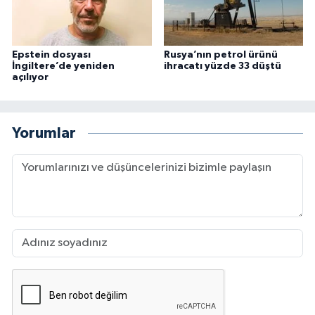
Epstein dosyası
Rusya’nın petrol ürünü
İngiltere’de yeniden
ihracatı yüzde 33 düştü
açılıyor
Yorumlar