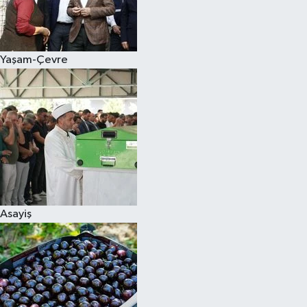
Siyaset
Yaşam-Çevre
Teknoloji
Televizyon
Yaşam-Çevre
Asayiş