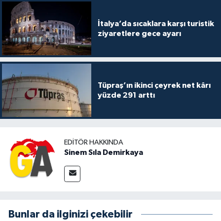
İtalya’da sıcaklara karşı turistik
ziyaretlere gece ayarı
Tüpraş’ın ikinci çeyrek net kârı
yüzde 291 arttı
EDITÖR HAKKINDA
Sinem Sıla Demirkaya
Bunlar da ilginizi çekebilir