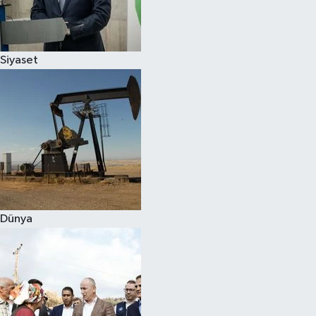
Spor
Siyaset
Burç Yorumları
Çocuk
Eğitim
Hava Durumu
Kadın
Dünya
Kim kimdir?
Kültür Sanat
Sağlık