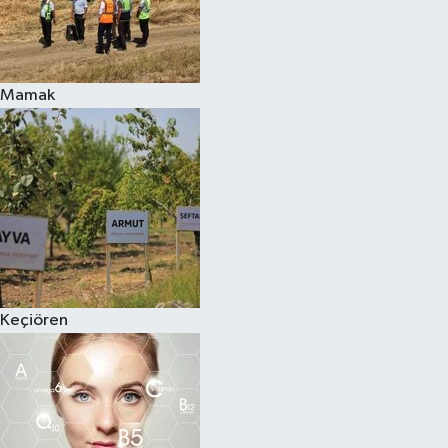
Mamak
Keçiören