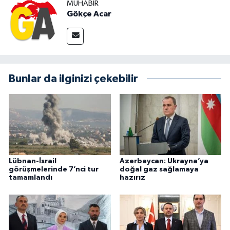
MUHABIR
Gökçe Acar
Bunlar da ilginizi çekebilir
Lübnan-İsrail
Azerbaycan: Ukrayna’ya
görüşmelerinde 7’nci tur
doğal gaz sağlamaya
tamamlandı
hazırız