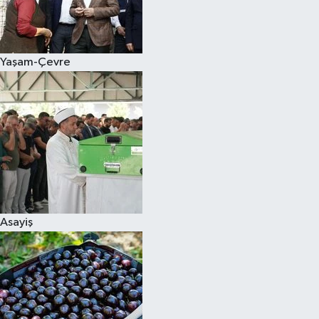
Siyaset
Yaşam-Çevre
Teknoloji
Televizyon
Yaşam-Çevre
Asayiş