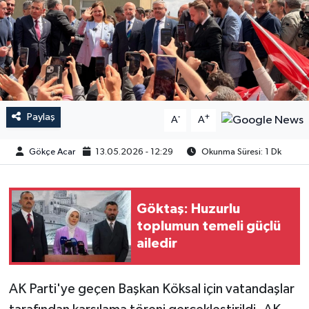
Paylaş
-
+
A
A
Gökçe Acar
13.05.2026 - 12:29
Okunma Süresi: 1 Dk
Göktaş: Huzurlu
toplumun temeli güçlü
ailedir
AK Parti'ye geçen Başkan Köksal için vatandaşlar