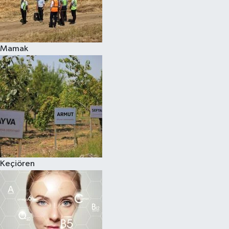
Mamak
Keçiören