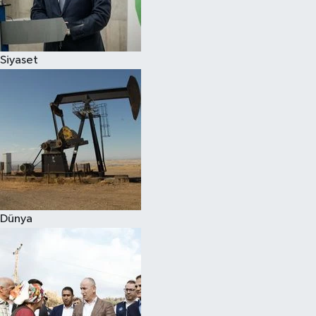
Spor
Siyaset
Burç Yorumları
Çocuk
Eğitim
Hava Durumu
Kadın
Dünya
Kim kimdir?
Kültür Sanat
Sağlık