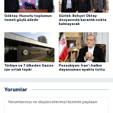
Göktaş: Huzurlu toplumun
Gürlek: Behçet Oktay
temeli güçlü ailedir
dosyasında karanlık nokta
kalmayacak
Türkiye ve 7 ülkeden Gazze
Pezeşkiyan: İran’ı halkın
için ortak tepki
dayanışması ayakta tuttu
Yorumlar