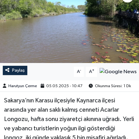
Paylaş
-
+
A
A
Harutyun Çerme
05.05.2025 - 10:47
Okunma Süresi: 1 Dk
Sakarya’nın Karasu ilçesiyle Kaynarca ilçesi
arasında yer alan saklı kalmış cenneti Acarlar
Longozu, hafta sonu ziyaretçi akınına uğradı. Yerli
ve yabancı turistlerin yoğun ilgi gösterdiği
longoz, iki günde yaklaşık 5 bin misafiri ağırladı.