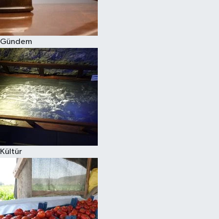
Spor
Gündem
Burç Yorumları
Çocuk
Eğitim
Hava Durumu
Kadın
Kültür
Kim kimdir?
Kültür Sanat
Sağlık