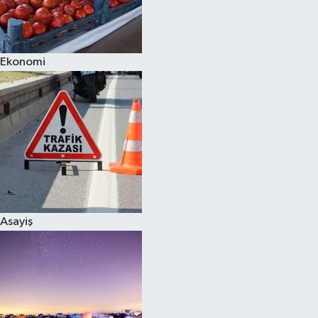
Siyaset
Ekonomi
Teknoloji
Televizyon
Yaşam-Çevre
Asayiş