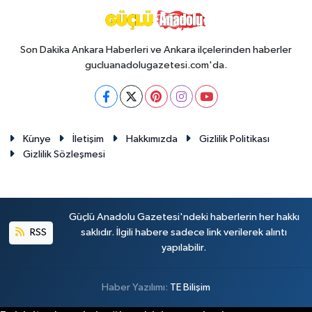
Son Dakika Ankara Haberleri ve Ankara ilçelerinden haberler
gucluanadolugazetesi.com'da.
Künye
İletişim
Hakkımızda
Gizlilik Politikası
Gizlilik Sözleşmesi
Güçlü Anadolu Gazetesi'ndeki haberlerin her hakkı
RSS
saklıdır. İlgili habere sadece link verilerek alıntı
yapılabilir.
Haber Yazılımı:
TE Bilişim