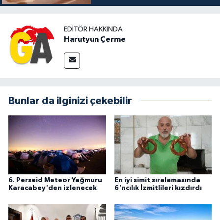
EDITÖR HAKKINDA
Harutyun Çerme
Bunlar da ilginizi çekebilir
6. Perseid Meteor Yağmuru
En iyi simit sıralamasında
Karacabey'den izlenecek
6'ncılık İzmitlileri kızdırdı