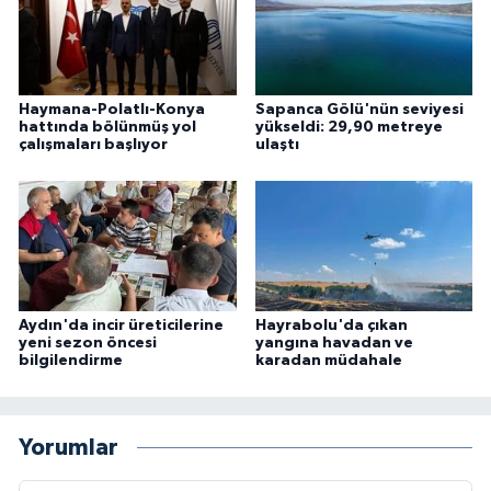
Haymana-Polatlı-Konya
Sapanca Gölü'nün seviyesi
hattında bölünmüş yol
yükseldi: 29,90 metreye
çalışmaları başlıyor
ulaştı
Aydın'da incir üreticilerine
Hayrabolu'da çıkan
yeni sezon öncesi
yangına havadan ve
bilgilendirme
karadan müdahale
Yorumlar