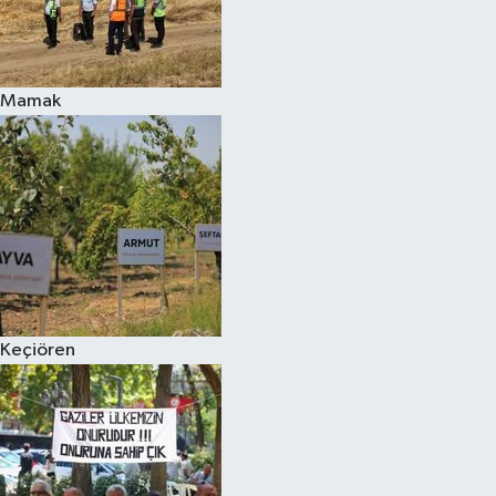
Mamak
Keçiören