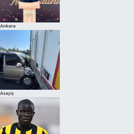
Siyaset
Ankara
Teknoloji
Televizyon
Yaşam-Çevre
Asayiş