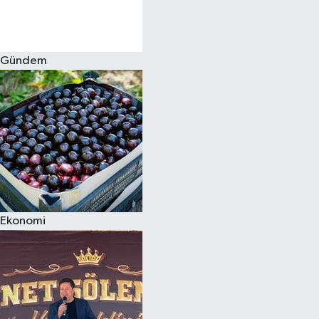
Spor
Gündem
Burç Yorumları
Çocuk
Eğitim
Hava Durumu
Kadın
Ekonomi
Kim kimdir?
Kültür Sanat
Sağlık