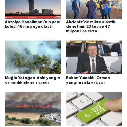
Antalya Havalimanı’nın yeni
Akdeniz’de mikroplastik
kulesi 46 metreye ulaştı
denetimi: 23 tesise 47
milyon lira ceza
Muğla Yatağan'daki yangın
Bakan Yumaklı: Orman
ormanlık alana sıçradı
yangını riski artıyor