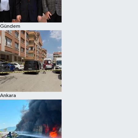
Spor
Gündem
Burç Yorumları
Çocuk
Eğitim
Hava Durumu
Kadın
Ankara
Kim kimdir?
Kültür Sanat
Sağlık