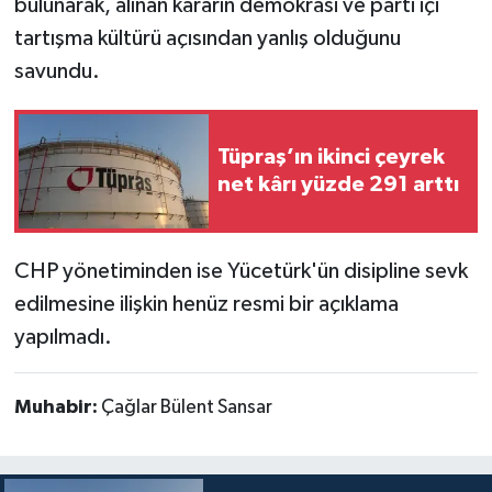
bulunarak, alınan kararın demokrasi ve parti içi
tartışma kültürü açısından yanlış olduğunu
savundu.
Tüpraş’ın ikinci çeyrek
net kârı yüzde 291 arttı
CHP yönetiminden ise Yücetürk'ün disipline sevk
edilmesine ilişkin henüz resmi bir açıklama
yapılmadı.
Muhabir:
Çağlar Bülent Sansar