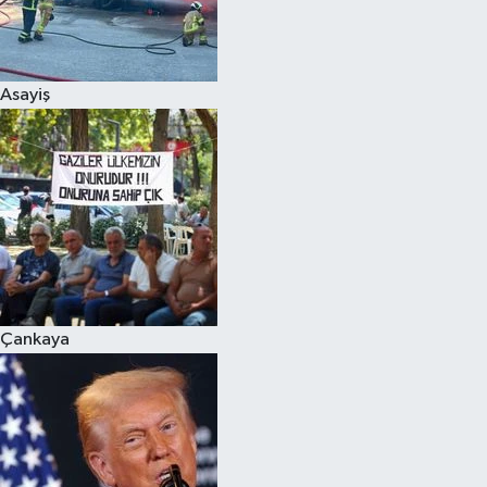
Siyaset
Asayiş
Teknoloji
Televizyon
Yaşam-Çevre
Çankaya