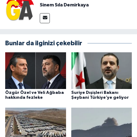
Sinem Sıla Demirkaya
Bunlar da ilginizi çekebilir
Özgür Özel ve Veli Ağbaba
Suriye Dışişleri Bakanı
hakkında fezleke
Şeybani Türkiye’ye geliyor