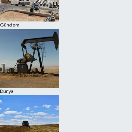
Spor
Gündem
Burç Yorumları
Çocuk
Eğitim
Hava Durumu
Kadın
Dünya
Kim kimdir?
Kültür Sanat
Sağlık