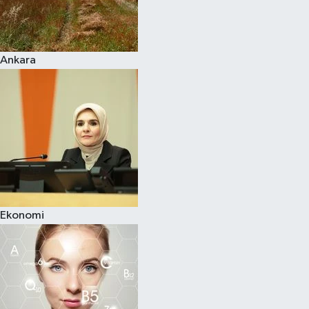
Siyaset
Ankara
Teknoloji
Televizyon
Yaşam-Çevre
Ekonomi