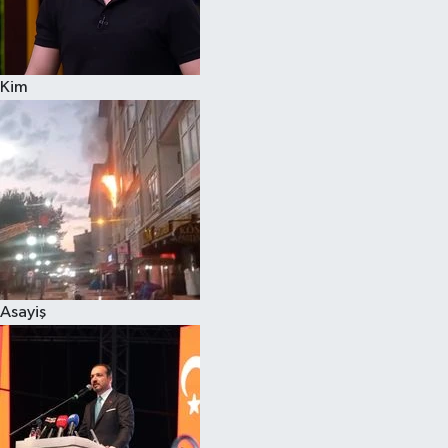
Siyaset
Kim
Teknoloji
Televizyon
Yaşam-Çevre
Asayiş