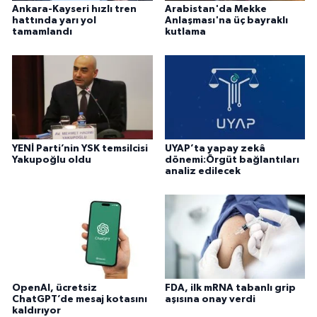
Ankara-Kayseri hızlı tren
Arabistan'da Mekke
hattında yarı yol
Anlaşması'na üç bayraklı
tamamlandı
kutlama
YENİ Parti’nin YSK temsilcisi
UYAP’ta yapay zekâ
Yakupoğlu oldu
dönemi:Örgüt bağlantıları
analiz edilecek
OpenAI, ücretsiz
FDA, ilk mRNA tabanlı grip
ChatGPT’de mesaj kotasını
aşısına onay verdi
kaldırıyor