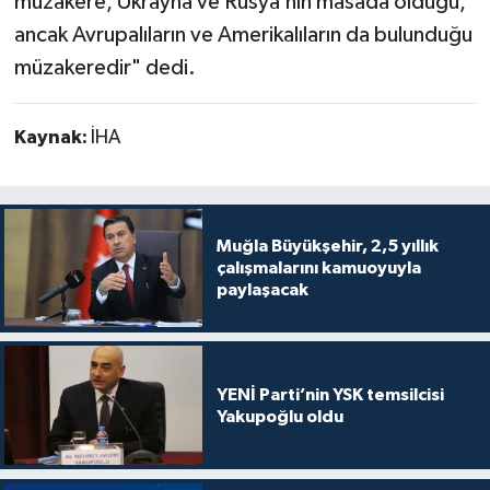
müzakere, Ukrayna ve Rusya’nın masada olduğu,
ancak Avrupalıların ve Amerikalıların da bulunduğu
müzakeredir" dedi.
Kaynak:
İHA
Muğla Büyükşehir, 2,5 yıllık
çalışmalarını kamuoyuyla
paylaşacak
YENİ Parti’nin YSK temsilcisi
Yakupoğlu oldu