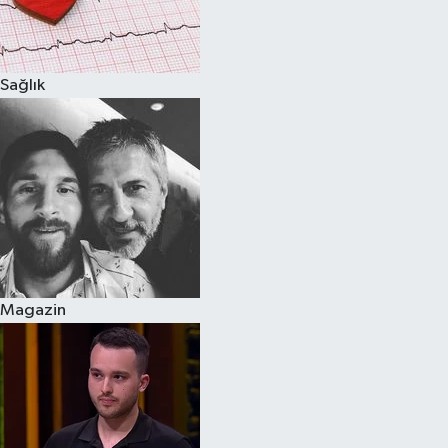
Spor
Sağlık
Burç Yorumları
Çocuk
Eğitim
Hava Durumu
Kadın
Magazin
Kim kimdir?
Kültür Sanat
Sağlık