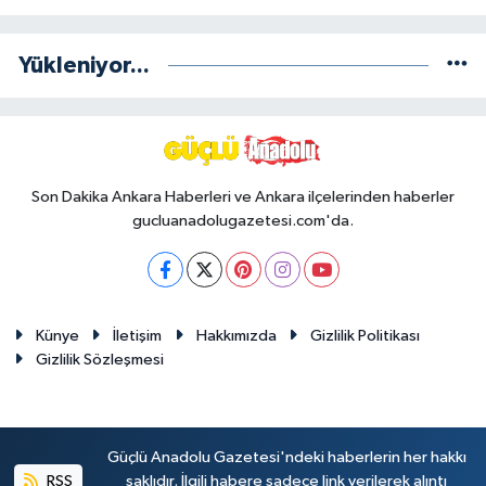
Yükleniyor...
Son Dakika Ankara Haberleri ve Ankara ilçelerinden haberler
gucluanadolugazetesi.com'da.
Künye
İletişim
Hakkımızda
Gizlilik Politikası
Gizlilik Sözleşmesi
Güçlü Anadolu Gazetesi'ndeki haberlerin her hakkı
RSS
saklıdır. İlgili habere sadece link verilerek alıntı