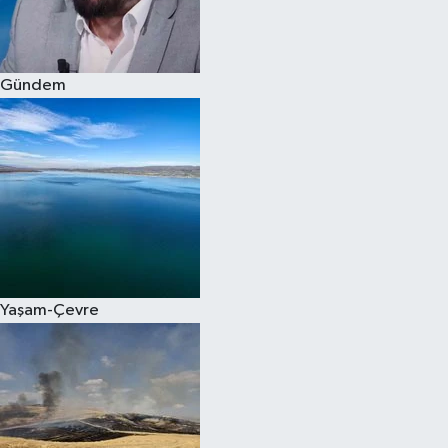
Spor
Gündem
Burç Yorumları
Çocuk
Eğitim
Hava Durumu
Kadın
Yaşam-Çevre
Kim kimdir?
Kültür Sanat
Sağlık