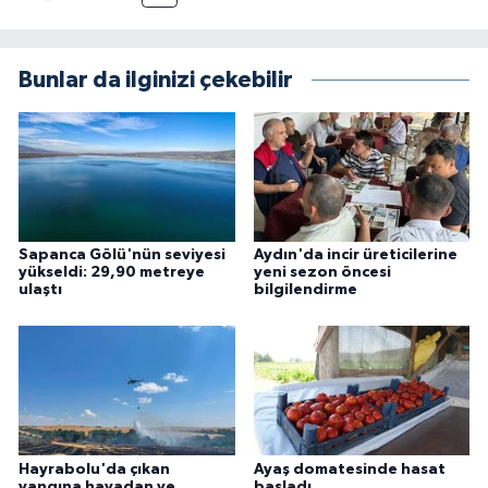
Bunlar da ilginizi çekebilir
Sapanca Gölü'nün seviyesi
Aydın'da incir üreticilerine
yükseldi: 29,90 metreye
yeni sezon öncesi
ulaştı
bilgilendirme
Hayrabolu'da çıkan
Ayaş domatesinde hasat
yangına havadan ve
başladı