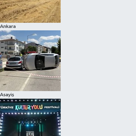
Siyaset
Ankara
Teknoloji
Televizyon
Yaşam-Çevre
Asayiş