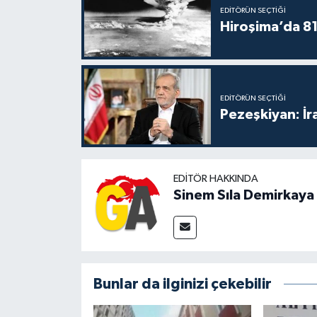
EDITÖRÜN SEÇTIĞI
Hiroşima’da 81 
EDITÖRÜN SEÇTIĞI
Pezeşkiyan: İr
EDITÖR HAKKINDA
Sinem Sıla Demirkaya
Bunlar da ilginizi çekebilir