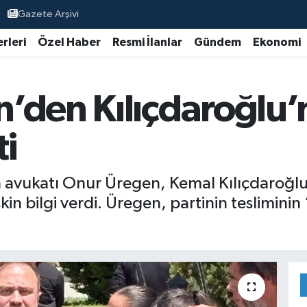
Gazete Arşivi
rleri
Özel Haber
Resmi İlanlar
Gündem
Ekonomi
’den Kılıçdaroğlu’
i
n avukatı Onur Üregen, Kemal Kılıçdaroğl
in bilgi verdi. Üregen, partinin tesliminin 