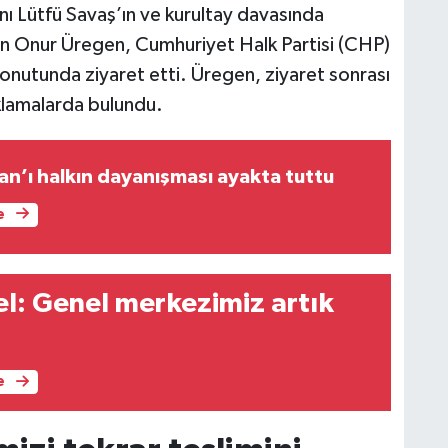
ı Lütfü Savaş’ın ve kurultay davasında
an Onur Üregen, Cumhuriyet Halk Partisi (CHP)
onutunda ziyaret etti. Üregen, ziyaret sonrası
klamalarda bulundu.
an’ı halkın dayanışması ayakta tuttu
e
l: Genel merkezimiz artık
e