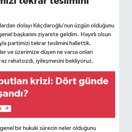
mizi tekrar teslimini
ardan dolayı Kılıçdaroğlu’nun üzgün olduğunu
enel başkanını ziyarete geldim. Hayırlı olsun
a partimizi tekrar teslimini hallettik.
eler ve üzerimize düşen ne varsa onları
az rahatsızdı, iyileşmesini bekliyoruz.
utlan krizi: Dört günde
şandı?
e
enel bir hukuki sürecin neler olduğunu