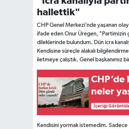
"İcra kanalıyla parti
hallettik"
CHP Genel Merkezi’nde yaşanan olayl
ifade eden Onur Üregen, "Partimizin g
dileklerinde bulundum. Dün icra kanalıyl
Kendisine süreçle alakalı bilgilendirm
iletmeye çalıştık. Genel başkanımız bir
CHP’de b
neler ya
İçeriği Görüntül
Kendisini yormak istemedim. Sadece g