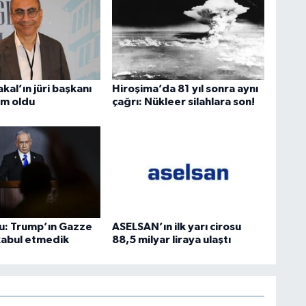
akal’ın jüri başkanı
Hiroşima’da 81 yıl sonra aynı
im oldu
çağrı: Nükleer silahlara son!
: Trump’ın Gazze
ASELSAN’ın ilk yarı cirosu
 kabul etmedik
88,5 milyar liraya ulaştı