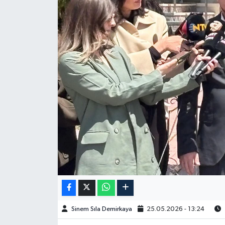
Spor
Burç Yorumları
Çocuk
Eğitim
Hava Durumu
Kadın
Kim kimdir?
Kültür Sanat
Sinem Sıla Demirkaya
25.05.2026 - 13:24
Sağlık