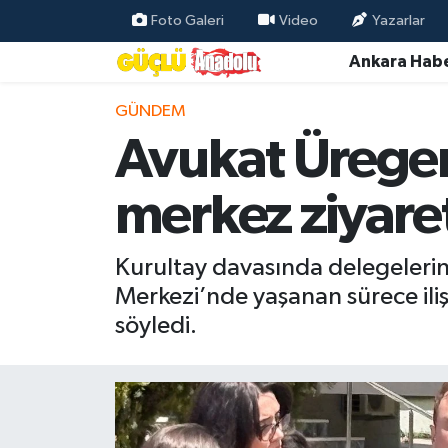
Foto Galeri
Video
Yazarlar
Ankara Habe
Özel Haber
GÜNDEM
Ankara Haberleri
Avukat Üregen
Resmi İlanlar
merkez ziyaret
Ekonomi
Kurultay davasında delegeleri
Gündem
Merkezi’nde yaşanan sürece ilişk
söyledi.
Asayiş
Dünya
Magazin