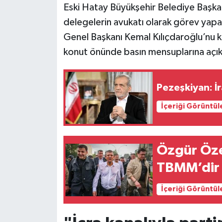
Eski Hatay Büyükşehir Belediye Başkan
delegelerin avukatı olarak görev yap
Siyaset
Genel Başkanı Kemal Kılıçdaroğlu’nu k
Teknoloji
konut önünde basın mensuplarına açı
Televizyon
Pezeşkiyan: İr
Yaşam-Çevre
İçeriği Görüntül
Özgür Öze
TBMM’dir
İçeriği Görüntül