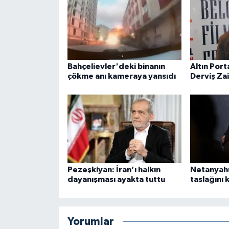
Bahçelievler'deki binanın
Altın Port
çökme anı kameraya yansıdı
Derviş Za
Pezeşkiyan: İran’ı halkın
Netanyahu
dayanışması ayakta tuttu
taslağını
Yorumlar