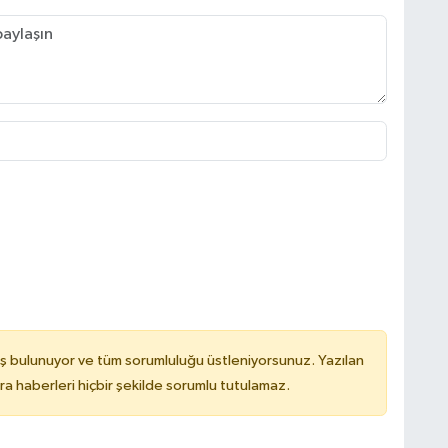
ş bulunuyor ve tüm sorumluluğu üstleniyorsunuz. Yazılan
 haberleri hiçbir şekilde sorumlu tutulamaz.