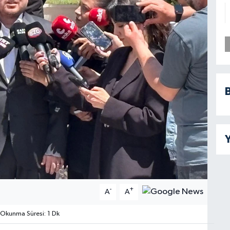
B
Y
-
+
A
A
Okunma Süresi: 1 Dk