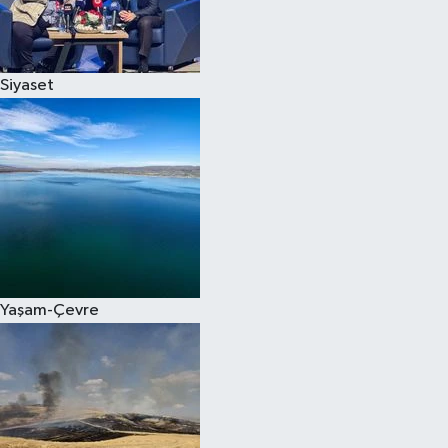
Spor
Siyaset
Burç Yorumları
Çocuk
Eğitim
Hava Durumu
Kadın
Yaşam-Çevre
Kim kimdir?
Kültür Sanat
Sağlık