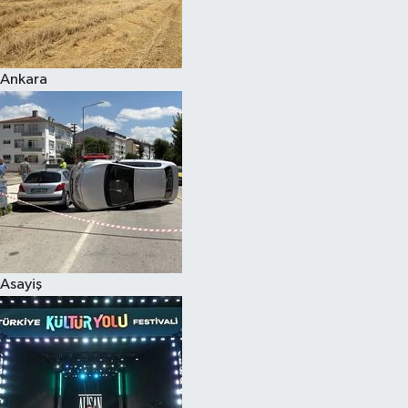
Siyaset
Ankara
Teknoloji
Televizyon
Yaşam-Çevre
Asayiş