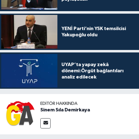
YENİ Parti’nin YSK temsilcisi
Yakupoğlu oldu
UYAP’ta yapay zekâ
dönemi:Örgüt bağlantıları
analiz edilecek
EDITÖR HAKKINDA
Sinem Sıla Demirkaya