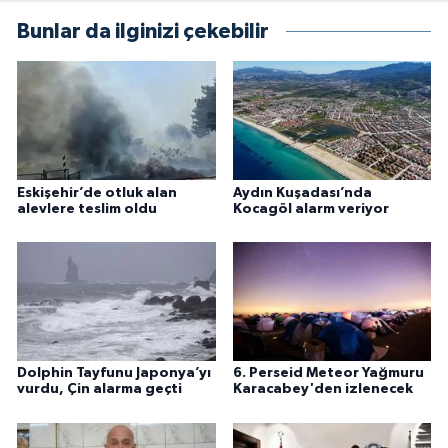
Bunlar da ilginizi çekebilir
Eskişehir’de otluk alan
Aydın Kuşadası’nda
alevlere teslim oldu
Kocagöl alarm veriyor
Dolphin Tayfunu Japonya’yı
6. Perseid Meteor Yağmuru
vurdu, Çin alarma geçti
Karacabey'den izlenecek