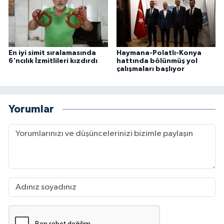
En iyi simit sıralamasında
Haymana-Polatlı-Konya
6'ncılık İzmitlileri kızdırdı
hattında bölünmüş yol
çalışmaları başlıyor
Yorumlar