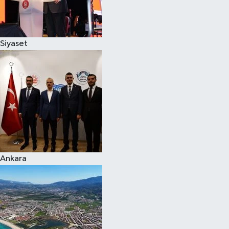
Spor
Siyaset
Burç Yorumları
Çocuk
Eğitim
Hava Durumu
Kadın
Ankara
Kim kimdir?
Kültür Sanat
Sağlık