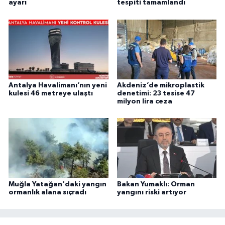
ayarı
tespiti tamamlandı
Antalya Havalimanı’nın yeni
Akdeniz’de mikroplastik
kulesi 46 metreye ulaştı
denetimi: 23 tesise 47
milyon lira ceza
Muğla Yatağan'daki yangın
Bakan Yumaklı: Orman
ormanlık alana sıçradı
yangını riski artıyor