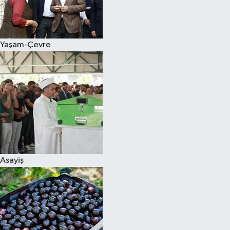
Siyaset
Yaşam-Çevre
Teknoloji
Televizyon
Yaşam-Çevre
Asayiş