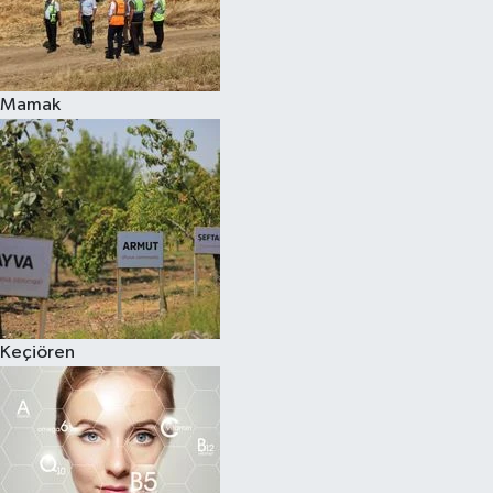
Mamak
Keçiören