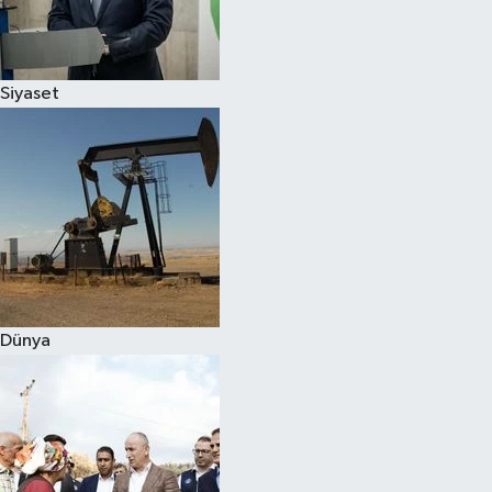
Spor
Siyaset
Burç Yorumları
Çocuk
Eğitim
Hava Durumu
Kadın
Dünya
Kim kimdir?
Kültür Sanat
Sağlık