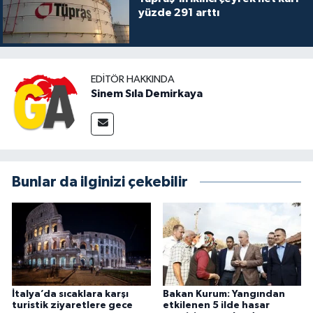
yüzde 291 arttı
EDITÖR HAKKINDA
Sinem Sıla Demirkaya
Bunlar da ilginizi çekebilir
İtalya’da sıcaklara karşı
Bakan Kurum: Yangından
turistik ziyaretlere gece
etkilenen 5 ilde hasar