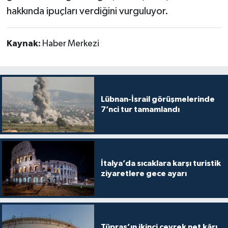
hakkında ipuçları verdiğini vurguluyor.
Kaynak:
Haber Merkezi
Lübnan-İsrail görüşmelerinde
7’nci tur tamamlandı
İtalya’da sıcaklara karşı turistik
ziyaretlere gece ayarı
Tüpraş’ın ikinci çeyrek net kârı