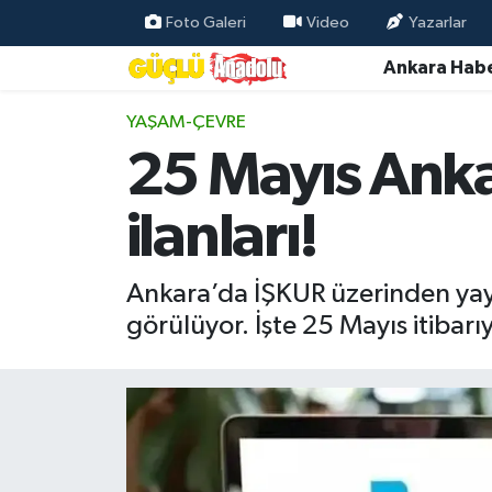
Foto Galeri
Video
Yazarlar
Ankara Habe
Özel Haber
YAŞAM-ÇEVRE
Ankara Haberleri
25 Mayıs Ankar
Resmi İlanlar
ilanları!
Ekonomi
Ankara’da İŞKUR üzerinden yayı
Gündem
görülüyor. İşte 25 Mayıs itibarıy
Asayiş
Dünya
Magazin