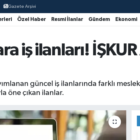
Gazete Arşivi
rleri
Özel Haber
Resmi İlanlar
Gündem
Ekonomi
a iş ilanları! İŞKUR
mlanan güncel iş ilanlarında farklı mesle
la öne çıkan ilanlar.