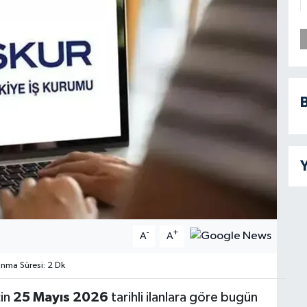
B
Y
-
+
A
A
ma Süresi: 2 Dk
çin
25 Mayıs 2026
tarihli ilanlara göre bugün