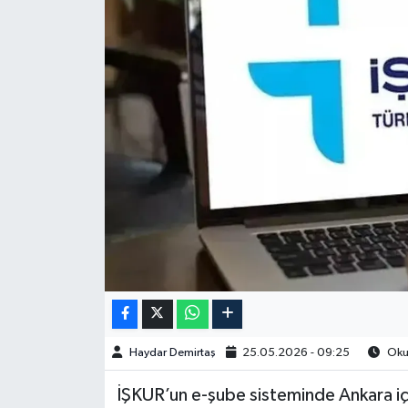
Spor
Burç Yorumları
Çocuk
Eğitim
Hava Durumu
Kadın
Kim kimdir?
Haydar Demirtaş
25.05.2026 - 09:25
Okun
Kültür Sanat
İŞKUR’un e-şube sisteminde Ankara i
Sağlık