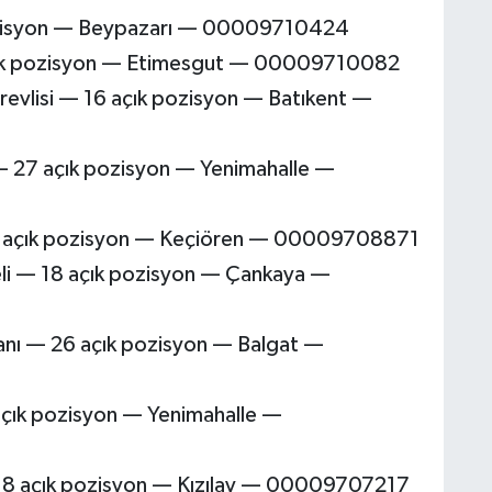
pozisyon — Beypazarı — 00009710424
açık pozisyon — Etimesgut — 00009710082
evlisi — 16 açık pozisyon — Batıkent —
— 27 açık pozisyon — Yenimahalle —
 22 açık pozisyon — Keçiören — 00009708871
eli — 18 açık pozisyon — Çankaya —
anı — 26 açık pozisyon — Balgat —
açık pozisyon — Yenimahalle —
 — 8 açık pozisyon — Kızılay — 00009707217