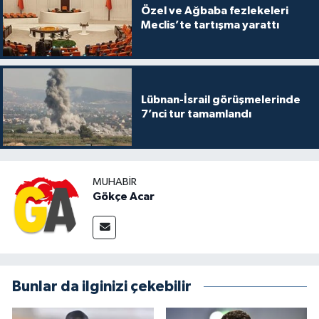
Özel ve Ağbaba fezlekeleri
Meclis’te tartışma yarattı
Lübnan-İsrail görüşmelerinde
7’nci tur tamamlandı
MUHABIR
Gökçe Acar
Bunlar da ilginizi çekebilir