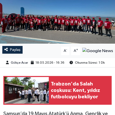
Paylaş
-
+
A
A
Gökçe Acar
18.05.2026 - 16:36
Okunma Süresi: 1 Dk
Trabzon'da Salah
coşkusu: Kent, yıldız
futbolcuyu bekliyor
Samsun’da 19 Mayıs Atatürk’ü Anma, Gençlik ve