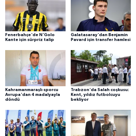
Fenerbahçe'de N'Golo
Galatasaray'dan Benjamin
Kante için sürpriz talip
Pavard için transfer hamlesi
Kahramanmaraşlı sporcu
Trabzon'da Salah coşkusu:
Avrupa'dan 4 madalyayla
Kent, yıldız futbolcuyu
döndü
bekliyor