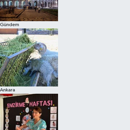
Spor
Gündem
Burç Yorumları
Çocuk
Eğitim
Hava Durumu
Kadın
Ankara
Kim kimdir?
Kültür Sanat
Sağlık