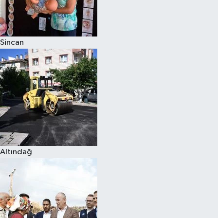
Siyaset
Sincan
Teknoloji
Televizyon
Yaşam-Çevre
Altındağ