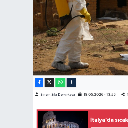
Spor
Burç Yorumları
Çocuk
Eğitim
Hava Durumu
Kadın
Sinem Sıla Demirkaya
18.05.2026 - 13:55
Kim kimdir?
Kültür Sanat
İtalya’da sıcak
Sağlık