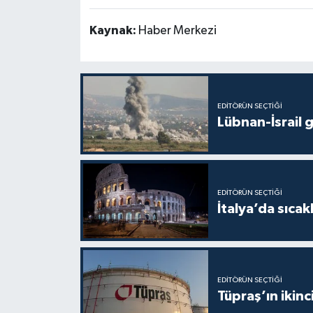
Kaynak:
Haber Merkezi
EDITÖRÜN SEÇTIĞI
Lübnan-İsrail 
EDITÖRÜN SEÇTIĞI
İtalya’da sıcak
EDITÖRÜN SEÇTIĞI
Tüpraş’ın ikinc