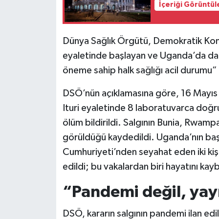
İçeriği Görüntül
Siyaset
Dünya Sağlık Örgütü, Demokratik Kon
Teknoloji
eyaletinde başlayan ve Uganda’da da d
öneme sahip halk sağlığı acil durumu” 
Televizyon
DSÖ’nün açıklamasına göre, 16 Mayıs 
Yaşam-Çevre
Ituri eyaletinde 8 laboratuvarca doğr
ölüm bildirildi. Salgının Bunia, Rwam
görüldüğü kaydedildi. Uganda’nın b
Cumhuriyeti’nden seyahat eden iki ki
edildi; bu vakalardan biri hayatını kayb
“Pandemi değil, yay
DSÖ, kararın salgının pandemi ilan edi