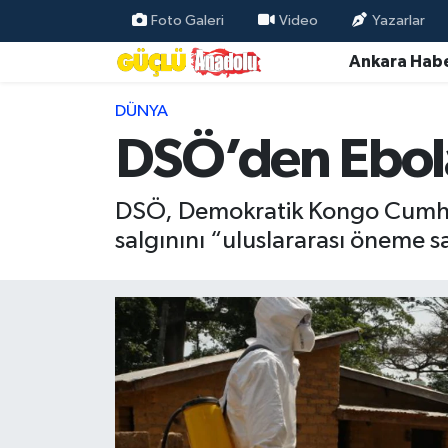
Foto Galeri
Video
Yazarlar
Ankara Habe
Özel Haber
DÜNYA
Ankara Haberleri
DSÖ’den Ebola 
Resmi İlanlar
DSÖ, Demokratik Kongo Cumhu
Ekonomi
salgınını “uluslararası öneme s
Gündem
Asayiş
Dünya
Magazin