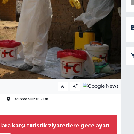
B
Y
-
+
A
A
1
Okunma Süresi: 2 Dk
lara karşı turistik ziyaretlere gece ayarı