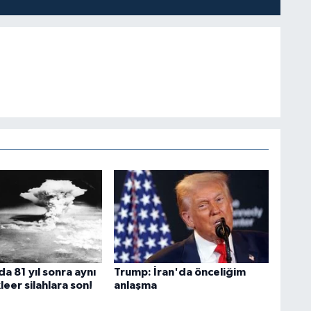
a 81 yıl sonra aynı
Trump: İran'da önceliğim
leer silahlara son!
anlaşma