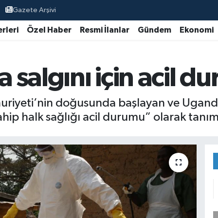
Gazete Arşivi
rleri
Özel Haber
Resmi İlanlar
Gündem
Ekonomi
salgını için acil du
riyeti’nin doğusunda başlayan ve Ugand
ahip halk sağlığı acil durumu” olarak tanım