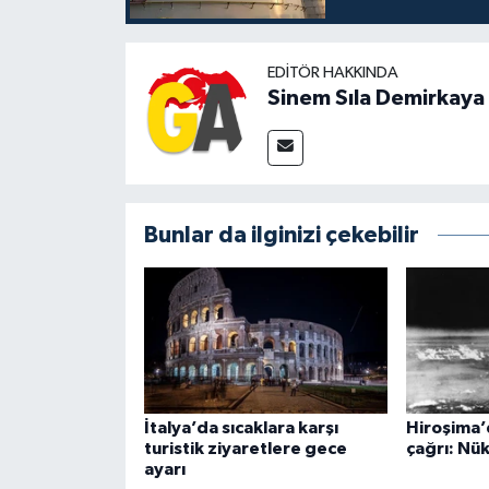
EDITÖR HAKKINDA
Sinem Sıla Demirkaya
Bunlar da ilginizi çekebilir
İtalya’da sıcaklara karşı
Hiroşima’d
turistik ziyaretlere gece
çağrı: Nük
ayarı