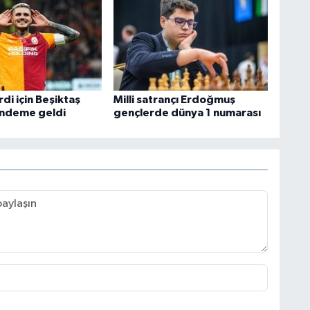
di için Beşiktaş
Milli satrançı Erdoğmuş
ündeme geldi
gençlerde dünya 1 numarası