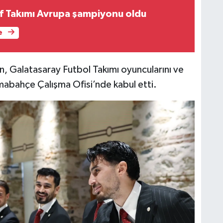
olf Takımı Avrupa şampiyonu oldu
e
 Galatasaray Futbol Takımı oyuncularını ve
mabahçe Çalışma Ofisi’nde kabul etti.