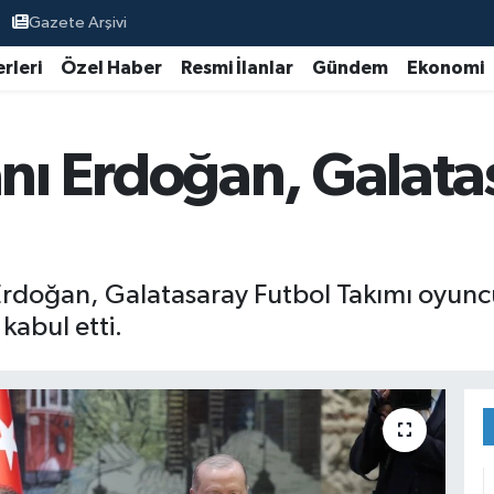
Gazete Arşivi
rleri
Özel Haber
Resmi İlanlar
Gündem
Ekonomi
 Erdoğan, Galatas
doğan, Galatasaray Futbol Takımı oyuncul
abul etti.