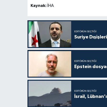
Kaynak:
İHA
EDITÖRÜN SEÇTIĞI
Suriye Dışişler
EDITÖRÜN SEÇTIĞI
Epstein dosyas
EDITÖRÜN SEÇTIĞI
İsrail, Lübnan’