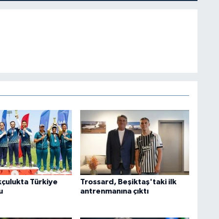
kçulukta Türkiye
Trossard, Beşiktaş'taki ilk
u
antrenmanına çıktı