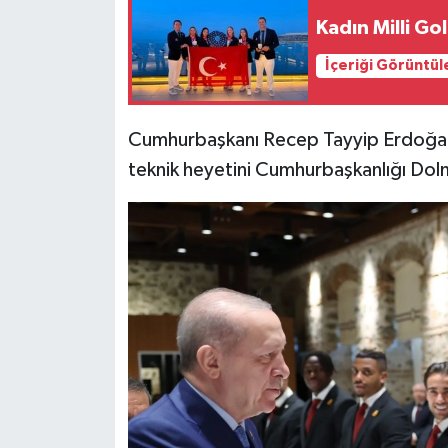
Kadın Milli G
Siyaset
İçeriği Görüntül
Teknoloji
Cumhurbaşkanı Recep Tayyip Erdoğan,
Televizyon
teknik heyetini Cumhurbaşkanlığı Dol
Yaşam-Çevre