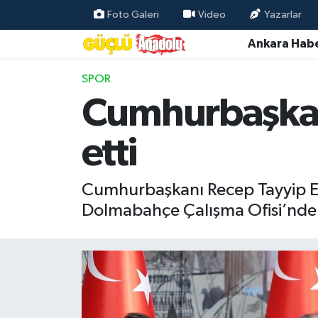
Foto Galeri
Video
Yazarlar
Ankara Habe
Özel Haber
SPOR
Ankara Haberleri
Cumhurbaşkanı
Resmi İlanlar
etti
Ekonomi
Cumhurbaşkanı Recep Tayyip Er
Gündem
Dolmabahçe Çalışma Ofisi’nde k
Asayiş
Dünya
Magazin