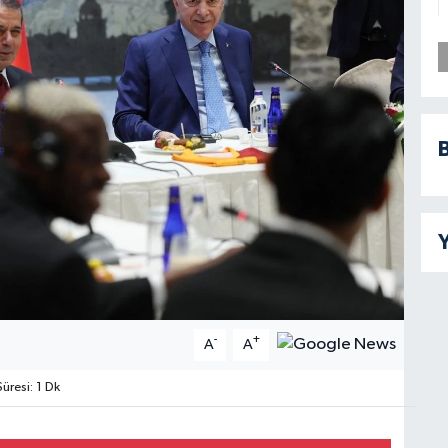
B
Y
-
+
A
A
resi: 1 Dk