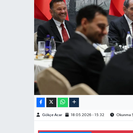
Spor
Burç Yorumları
Çocuk
Eğitim
Hava Durumu
Kadın
Kim kimdir?
Gökçe Acar
18.05.2026 - 15:32
Okunma Sü
Kültür Sanat
Sağlık