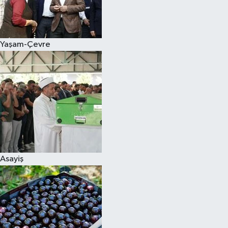
Siyaset
Yaşam-Çevre
Teknoloji
Televizyon
Yaşam-Çevre
Asayiş