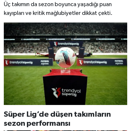
Üç takımın da sezon boyunca yaşadığı puan
kayıpları ve kritik mağlubiyetler dikkat çekti.
Süper Lig’de düşen takımların
sezon performansı