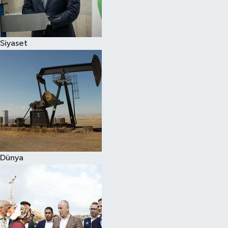
Spor
Siyaset
Burç Yorumları
Çocuk
Eğitim
Hava Durumu
Kadın
Dünya
Kim kimdir?
Kültür Sanat
Sağlık