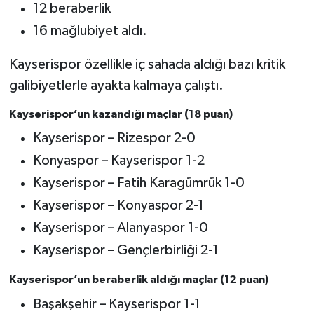
12 beraberlik
16 mağlubiyet aldı.
Kayserispor özellikle iç sahada aldığı bazı kritik
galibiyetlerle ayakta kalmaya çalıştı.
Kayserispor’un kazandığı maçlar (18 puan)
Kayserispor – Rizespor 2-0
Konyaspor – Kayserispor 1-2
Kayserispor – Fatih Karagümrük 1-0
Kayserispor – Konyaspor 2-1
Kayserispor – Alanyaspor 1-0
Kayserispor – Gençlerbirliği 2-1
Kayserispor’un beraberlik aldığı maçlar (12 puan)
Başakşehir – Kayserispor 1-1