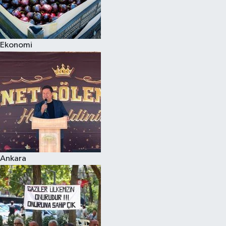
Ekonomi
Ankara