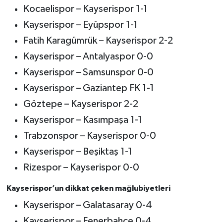
Kocaelispor – Kayserispor 1-1
Kayserispor – Eyüpspor 1-1
Fatih Karagümrük – Kayserispor 2-2
Kayserispor – Antalyaspor 0-0
Kayserispor – Samsunspor 0-0
Kayserispor – Gaziantep FK 1-1
Göztepe – Kayserispor 2-2
Kayserispor – Kasımpaşa 1-1
Trabzonspor – Kayserispor 0-0
Kayserispor – Beşiktaş 1-1
Rizespor – Kayserispor 0-0
Kayserispor’un dikkat çeken mağlubiyetleri
Kayserispor – Galatasaray 0-4
Kayserispor – Fenerbahçe 0-4