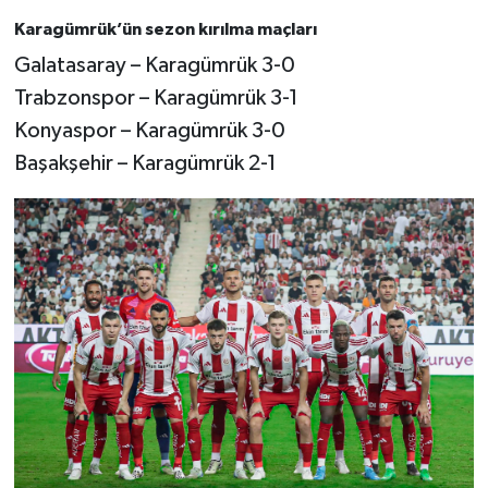
Karagümrük’ün sezon kırılma maçları
Galatasaray – Karagümrük 3-0
Trabzonspor – Karagümrük 3-1
Konyaspor – Karagümrük 3-0
Başakşehir – Karagümrük 2-1