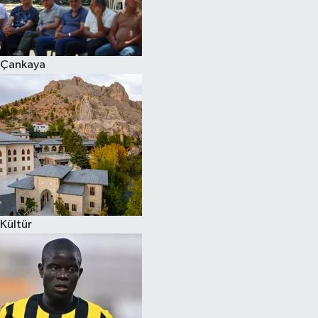
Çankaya
Kültür