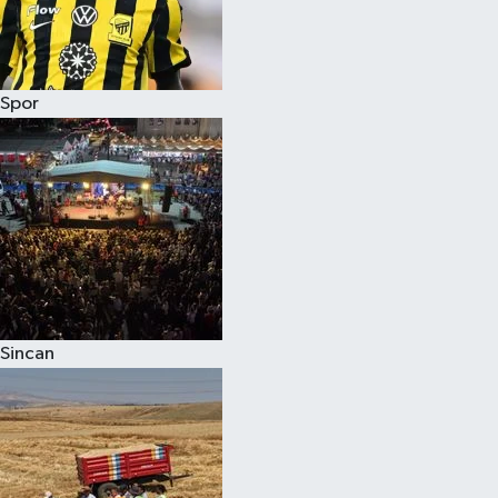
Spor
Sincan