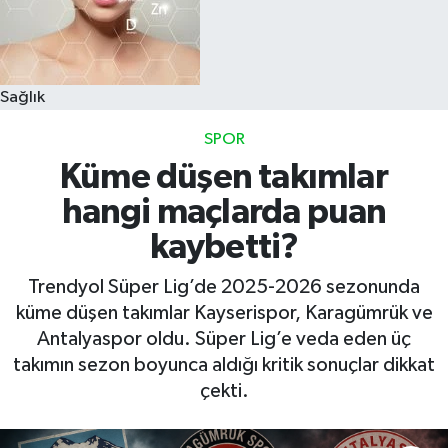
Sağlık
SPOR
Küme düşen takımlar
hangi maçlarda puan
kaybetti?
Trendyol Süper Lig’de 2025-2026 sezonunda
küme düşen takımlar Kayserispor, Karagümrük ve
Antalyaspor oldu. Süper Lig’e veda eden üç
takımın sezon boyunca aldığı kritik sonuçlar dikkat
çekti.