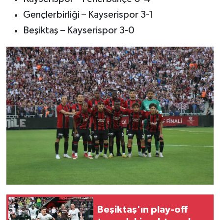
Gençlerbirliği – Kayserispor 3-1
Beşiktaş – Kayserispor 3-0
Beşiktaş'ın play-off