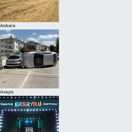
Siyaset
Ankara
Teknoloji
Televizyon
Yaşam-Çevre
Asayiş