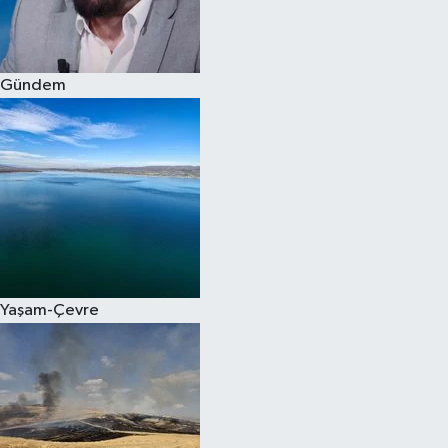
Spor
Gündem
Burç Yorumları
Çocuk
Eğitim
Hava Durumu
Kadın
Yaşam-Çevre
Kim kimdir?
Kültür Sanat
Sağlık