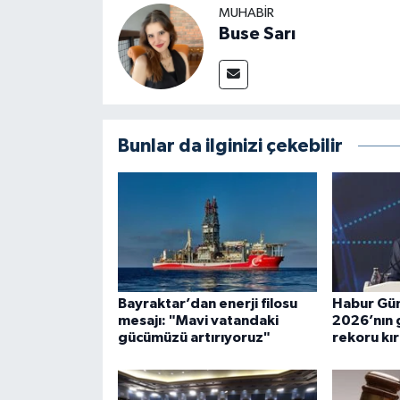
MUHABIR
Buse Sarı
Bunlar da ilginizi çekebilir
Bayraktar’dan enerji filosu
Habur Güm
mesajı: "Mavi vatandaki
2026’nın g
gücümüzü artırıyoruz"
rekoru kır