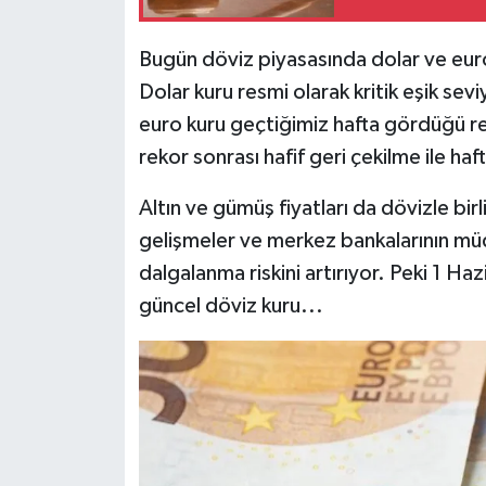
Siyaset
Bugün döviz piyasasında dolar ve euro 
Dolar kuru resmi olarak kritik eşik sev
Teknoloji
euro kuru geçtiğimiz hafta gördüğü rek
rekor sonrası hafif geri çekilme ile haf
Televizyon
Altın ve gümüş fiyatları da dövizle birl
Yaşam-Çevre
gelişmeler ve merkez bankalarının mü
dalgalanma riskini artırıyor. Peki 1 H
güncel döviz kuru...