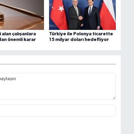
i alan çalışanlara
Türkiye ile Polonya ticarette
dan önemli karar
15 milyar doları hedefliyor