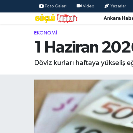
Foto Galeri
Video
Yazarlar
Ankara Habe
Özel Haber
EKONOMI
Ankara Haberleri
1 Haziran 202
Resmi İlanlar
Döviz kurları haftaya yükseliş eğ
Ekonomi
Gündem
Asayiş
Dünya
Magazin