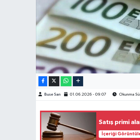
Spor
Burç Yorumları
Çocuk
Eğitim
Hava Durumu
Kadın
Buse Sarı
01.06.2026 - 09:07
Okunma Süre
Kim kimdir?
Satış primi al
Kültür Sanat
İçeriği Görüntül
Sağlık