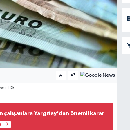
B
Y
-
+
A
A
si: 1 Dk
an çalışanlara Yargıtay’dan önemli karar
e