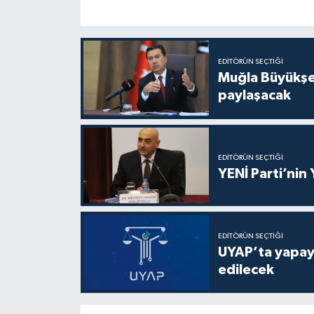
EDITÖRÜN SEÇTIĞI
Muğla Büyükşeh
paylaşacak
EDITÖRÜN SEÇTIĞI
YENİ Parti’nin
EDITÖRÜN SEÇTIĞI
UYAP’ta yapay 
edilecek