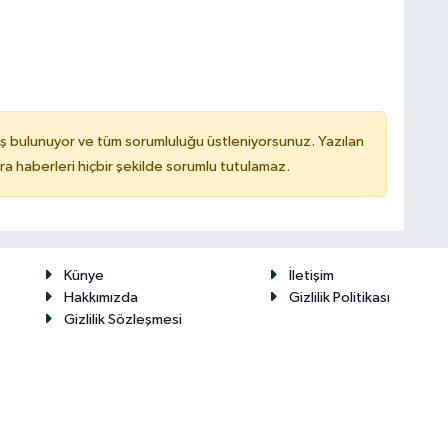
ş bulunuyor ve tüm sorumluluğu üstleniyorsunuz. Yazılan
 haberleri hiçbir şekilde sorumlu tutulamaz.
Künye
İletişim
Hakkımızda
Gizlilik Politikası
Gizlilik Sözleşmesi